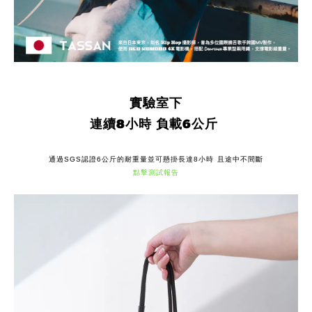
實驗室下
連續8小時 負載6公斤
通過
認證
公斤的耐重量並可懸掛長達
小時 且途中不間斷
SGS
6
8
點擊測試報告