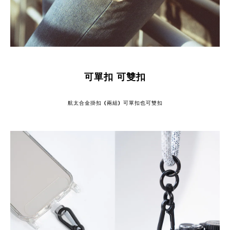
可單扣 可雙扣
航太合金掛扣 (兩組) 可單扣也可雙扣