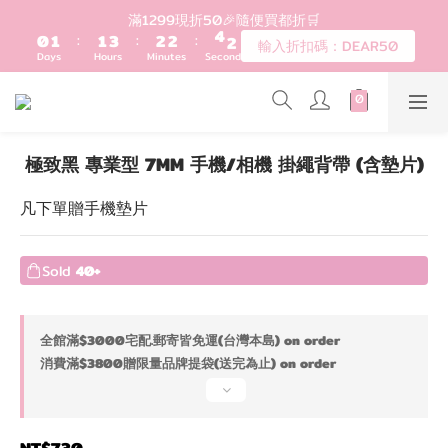
1
2
2
4
3
3
4
9
登入會員滿$1200超取免運 - 輸入折扣碼：DEAR20
滿1299現折50🎉隨便買都折🛒
0
1
:
1
3
:
2
2
:
3
8
輸入折扣碼：DEAR50
Days
Hours
Minutes
Seconds
0
0
2
1
1
2
7
1
0
0
1
6
0
0
5
歡迎首購!滿1000全館95折! 新客領卷去~
4
3
極致黑 專業型 7MM 手機/相機 掛繩背帶 (含墊片)
2
登入會員滿$1200超取免運 - 輸入折扣碼：DEAR20
1
凡下單贈手機墊片
0
Sold
40+
全館滿$3000宅配.郵寄皆免運(台灣本島) on order
消費滿$3800贈限量品牌提袋(送完為止) on order