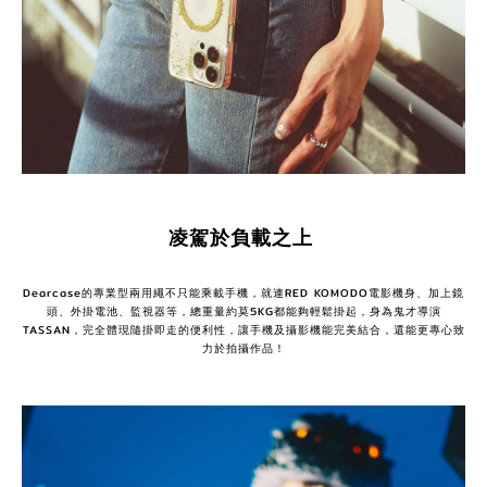
凌駕於負載之上
Dearcase的專業型兩用繩不只能乘載手機，就連RED KOMODO電影機身、加上鏡
頭、外掛電池、監視器等，總重量約莫5KG都能夠輕鬆掛起，身為鬼才導演
TASSAN，完全體現隨掛即走的便利性，讓手機及攝影機能完美結合，還能更專心致
力於拍攝作品！