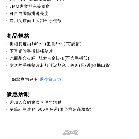
• 7MM專業型完美寬度
• 可自由調節掛繩長度
• 適用於市面上大部分手機殼
商品規格
• 掛繩長度約140cm(正負5cm)(可調節)
• 下單皆贈手機掛繩墊片
• 此商品含掛繩+航太合金掛扣(不含手機殼)
• 贈送的手機墊片若無註記顏色，將以(黑/透)隨機出貨
點擊查詢更多
退換貨政策
優惠活動
需加入官網會員享優惠活動
•
單筆訂單達
$
1,000享免運(限台灣超商取貨)
•