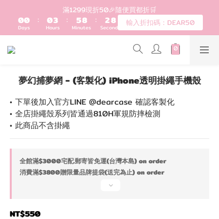
1
3
6
0
5
登入會員滿$1200超取免運 - 輸入折扣碼：DEAR20
0
2
5
4
歡迎首購!滿1000全館95折! 新客領卷去~
1
4
3
0
3
2
2
1
登入會員滿$1200超取免運 - 輸入折扣碼：DEAR20
1
0
0
夢幻捕夢網 - (客製化) iPhone透明掛繩手機殼
• 下單後加入官方LINE @dearcase 確認客製化
• 全店掛繩殼系列皆通過810H軍規防摔檢測
• 此商品不含掛繩
全館滿$3000宅配.郵寄皆免運(台灣本島) on order
消費滿$3800贈限量品牌提袋(送完為止) on order
NT$550