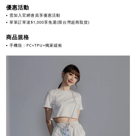
優惠活動
需加入官網會員享優惠活動
•
單筆訂單達
$
1,000享免運(限台灣超商取貨)
•
商品規格
手機殼：PC+TPU+獨家緩衝
•