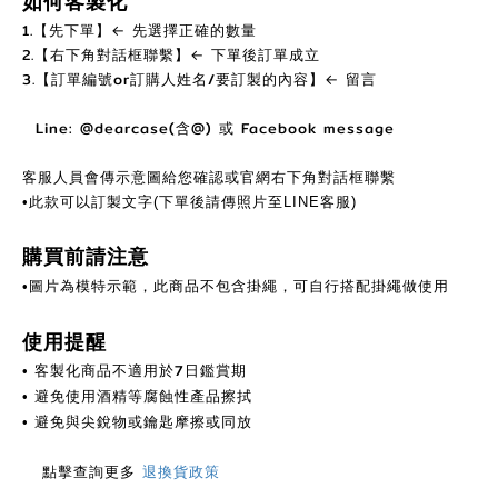
如何客製化
1.【先下單】← 先選擇正確的數量
2.【右下角對話框聯繫】← 下單後訂單成立
3.【訂單編號or訂購人姓名/要訂製的內容】← 留言
Line: @dearcase(含@) 或 Facebook message
客服人員會傳示意圖給您確認或官網右下角對話框聯繫
•此款可以訂製文字(下單後請傳照片至LINE客服)
購買前請注意
•圖片為模特示範，此商品不包含掛繩，可自行搭配掛繩做使用
使用提醒
客製化商品不適用於7日鑑賞期
•
避免使用酒精等腐蝕性產品擦拭
•
避免與尖銳物或鑰匙摩擦或同放
•
點擊查詢更多
退換貨政策