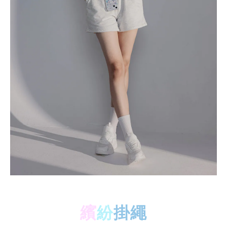
繽
紛
掛繩