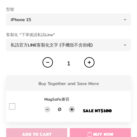
型號
客製化 *下單後請私訊Line*
Buy Together and Save More
MagSafe兼容
SALE NT$100
ADD TO CART
BUY NOW