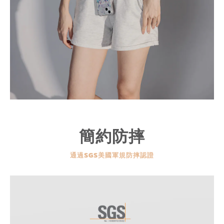
簡約防摔
通過SGS美國軍規防摔認證