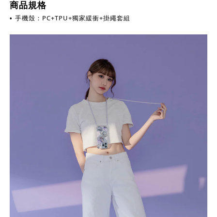
商品規格
手機殼：PC+TPU+獨家緩衝
+掛繩套組
•