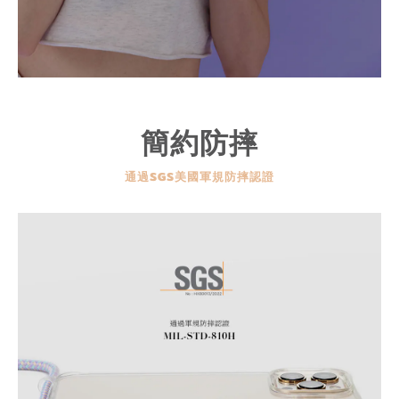
簡約防摔
通過SGS美國軍規防摔認證