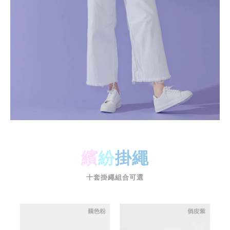
繽
紛
掛繩
十套掛繩組合可選