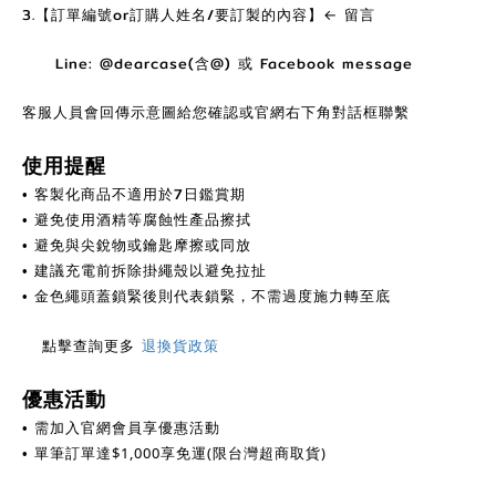
3.【訂單編號or訂購人姓名/要訂製的內容】← 留言
Line: @dearcase(含@) 或 Facebook message
客服人員會回傳示意圖給您確認或官網右下角對話框聯繫
使用提醒
客製化商品不適用於7日鑑賞期
•
避免使用酒精等腐蝕性產品擦拭
•
避免與尖銳物或鑰匙摩擦或同放
•
建議充電前拆除掛繩殼以避免拉扯
•
金色繩頭蓋鎖緊後則代表鎖緊，不需過度施力轉至底
•
點擊查詢更多
退換貨政策
優惠活動
需加入官網會員享優惠活動
•
單筆訂單達
$
1,000享免運(限台灣超商取貨)
•