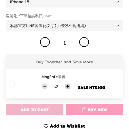
客製化 *下單後請私訊Line*
Buy Together and Save More
MagSafe兼容
SALE NT$100
ADD TO CART
BUY NOW
Add to Wishlist