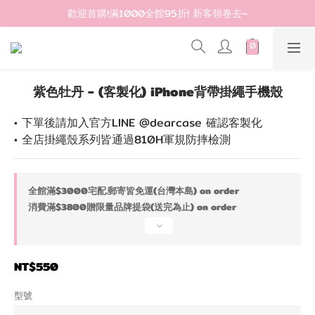
登入會員滿$1200超取免運 - 輸入折扣碼：DEAR20
歡迎首購!滿1000全館95折! 新客領卷去~
登入會員滿$1200超取免運 - 輸入折扣碼：DEAR20
紫色牡丹 - (客製化) iPhone背帶掛繩手機殼
• 下單後請加入官方LINE @dearcase 確認客製化
• 全店掛繩殼系列皆通過810H軍規防摔檢測
全館滿$3000宅配.郵寄皆免運(台灣本島) on order
消費滿$3800贈限量品牌提袋(送完為止) on order
NT$550
型號