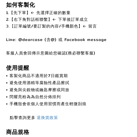
如何客製化
1.【先下單】← 先選擇正確的數量
2.【右下角對話框聯繫】← 下單後訂單成立
3.【
訂單編號/要訂製的內容/手機顏色】← 留言
Line: @dearcase (含@) 或 Facebook message
客服人員會回傳示意圖給您確認(務必聯繫客服)
使用提醒
客製化商品不適用於7日鑑賞期
•
避免使用酒精等腐蝕性產品擦拭
•
避免與尖銳物或鑰匙摩擦或同放
•
閃耀亮粉為為自然分佈排列
•
手機殼會依個人使用習慣而產生輕微刮痕
•
點擊查詢更多
退換貨政策
商品規格