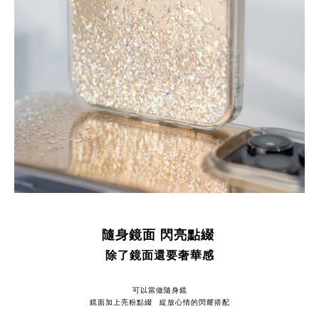
隨身鏡面 閃亮點綴
除了鏡面還要奢華感
可以當做隨身鏡
鏡面加上亮粉點綴 綻放心情的閃耀搭配