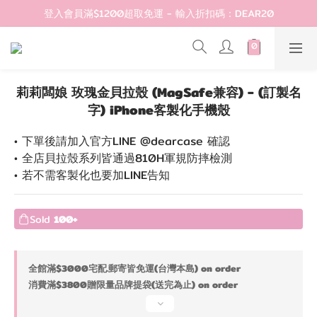
登入會員滿$1200超取免運 - 輸入折扣碼：DEAR20
登入會員滿$1200超取免運 - 輸入折扣碼：DEAR20
歡迎首購!滿1000全館95折! 新客領卷去~
登入會員滿$1200超取免運 - 輸入折扣碼：DEAR20
莉莉闆娘 玫瑰金貝拉殼 (MagSafe兼容) - (訂製名
字) iPhone客製化手機殼
• 下單後請加入官方LINE @dearcase 確認
• 全店貝拉殼系列皆通過810H軍規防摔檢測
• 若不需客製化也要加LINE告知
Sold
100+
全館滿$3000宅配.郵寄皆免運(台灣本島) on order
消費滿$3800贈限量品牌提袋(送完為止) on order