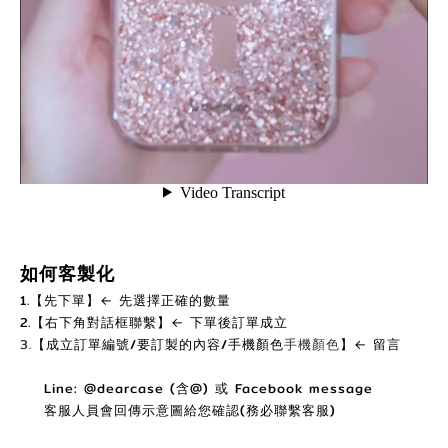
如何客製化
1.【先下單】← 先選擇正確的數量
2.【右下角對話框聯繫】← 下單後訂單成立
3.
【
成立訂單編號/要訂製的內容/手機顏色
手機顏色
】
←
留言
Line: @dearcase (含@) 或 Facebook message
客服人員會回傳示意圖給您確認(務必聯繫客服)