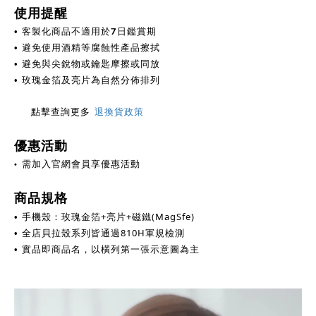
使用提醒
客製化商品不適用於7日鑑賞期
•
避免使用酒精等腐蝕性產品擦拭
•
避免與尖銳物或鑰匙摩擦或同放
•
金箔及亮片為自然分佈排列
• 玫瑰
點擊查詢更多
退換貨政策
優惠活動
•
需加入官網會員享優惠活動
商品規格
手機殼：玫瑰金箔+亮片+磁鐵(MagSfe)
•
全店貝拉殼系列皆通過810H軍規檢測
•
實品即商品名，以橫列第一張示意圖為主
•