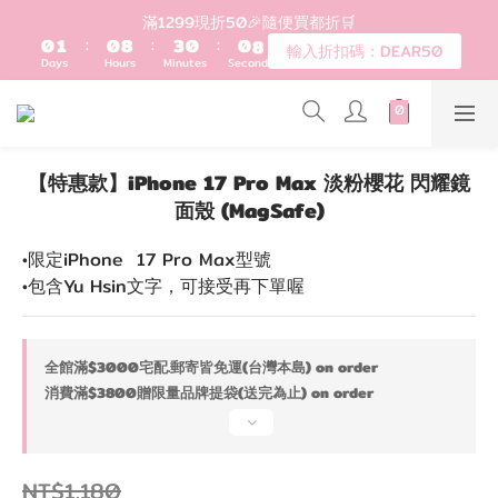
1
2
1
9
4
1
1
9
登入會員滿$1200超取免運 - 輸入折扣碼：DEAR20
滿1299現折50🎉隨便買都折🛒
0
1
:
0
8
:
3
0
:
0
8
輸入折扣碼：DEAR50
Days
Hours
Minutes
Seconds
0
7
2
7
6
1
6
5
0
5
歡迎首購!滿1000全館95折! 新客領卷去~
4
4
3
3
【特惠款】iPhone 17 Pro Max 淡粉櫻花 閃耀鏡
2
2
登入會員滿$1200超取免運 - 輸入折扣碼：DEAR20
面殼 (MagSafe)
1
1
0
0
•限定iPhone  17 Pro Max型號
•包含Yu Hsin文字，可接受再下單喔
全館滿$3000宅配.郵寄皆免運(台灣本島) on order
消費滿$3800贈限量品牌提袋(送完為止) on order
NT$1,180