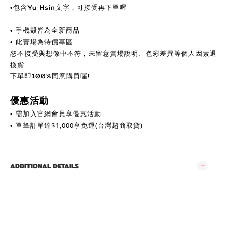
包含Yu Hsin文字，可接受再下單喔
•
手機殼皆為全新商品
•
此賣場為特價專區
•
恕不接受與想像中不符，未留意賣場說明、色彩差異等個人因素退
換貨
下單即100%同意購買喔!
優惠活動
需加入官網會員享優惠活動
•
單筆訂單達
$
1,000享免運(台灣超商取貨)
•
ADDITIONAL DETAILS