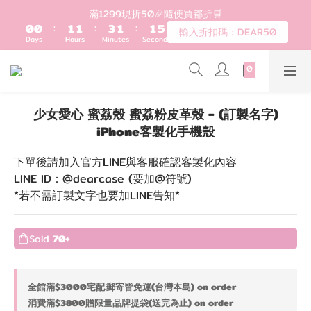
1
1
2
2
4
2
2
4
滿1299現折50🎉隨便買都折🛒
登入會員滿$1200超取免運 - 輸入折扣碼：DEAR20
0
0
:
1
1
:
3
1
:
1
3
輸入折扣碼：DEAR50
Days
Hours
Minutes
Seconds
0
0
2
0
0
2
1
1
0
0
歡迎首購!滿1000全館95折! 新客領卷去~
少女愛心 蜜荔殼 蜜荔粉皮革殼 - (訂製名字)
登入會員滿$1200超取免運 - 輸入折扣碼：DEAR20
iPhone客製化手機殼
下單後請加入官方LINE與客服確認客製化內容
LINE ID：@dearcase (要加@符號)
*若不需訂製文字也要加LINE告知*
Sold
70+
全館滿$3000宅配.郵寄皆免運(台灣本島) on order
消費滿$3800贈限量品牌提袋(送完為止) on order