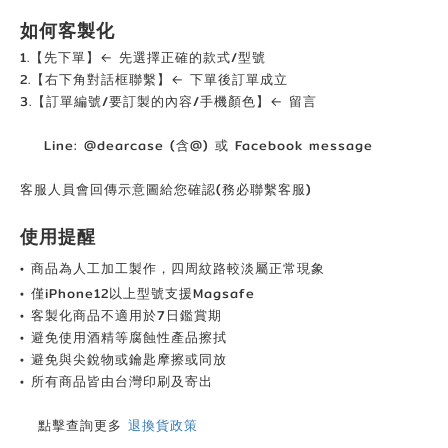
如何客製化
1.【先下單】← 先選擇正確的款式/型號
2.【右下角對話框聯繫】← 下單後訂單成立
3.【訂單編號/要訂製的內容/手機顏色】← 留言
Line: @dearcase (含@) 或 Facebook message
客服人員會回傳示意圖給您確認(務必聯繫客服)
使用提醒
• 商品為人工加工製作，四周紋路較淡屬正常現象
• 僅iPhone12以上型號支援Magsafe
• 客製化商品不適用於7日鑑賞期
• 避免使用酒精等腐蝕性產品擦拭
• 避免與尖銳物或鑰匙摩擦或同放
• 所有商品皆由台灣印刷及寄出
點擊查詢更多
退換貨政策