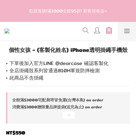
2
3
3
6
登入會員滿$1200超取免運 - 輸入折扣碼：DEAR20
1
2
2
5
歡迎首購!滿1000全館95折! 新客領卷去~
0
1
1
4
0
0
3
2
登入會員滿$1200超取免運 - 輸入折扣碼：DEAR20
1
0
個性女孩 - (客製化姓名) iPhone透明掛繩手機殼
• 下單後加入官方LINE @dearcase 確認客製化
• 全店掛繩殼系列皆通過810H軍規防摔檢測
• 此商品不含掛繩
全館滿$3000宅配.郵寄皆免運(台灣本島) on order
消費滿$3800贈限量品牌提袋(送完為止) on order
NT$550