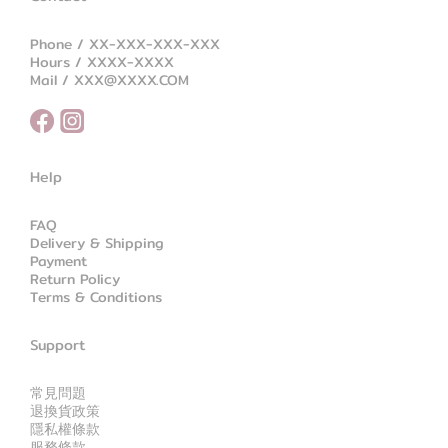
Phone / XX-XXX-XXX-XXX
Hours / XXXX-XXXX
Mail / XXX@XXXX.COM
Help
FAQ
Delivery & Shipping
Payment
Return Policy
Terms & Conditions
Support
常見問題
退換貨政策
隱私權條款
服務條款