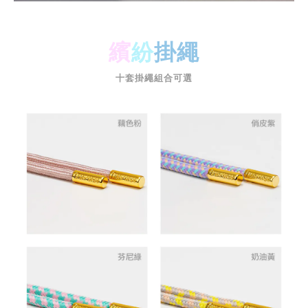
繽
紛
掛繩
十套掛繩組合可選