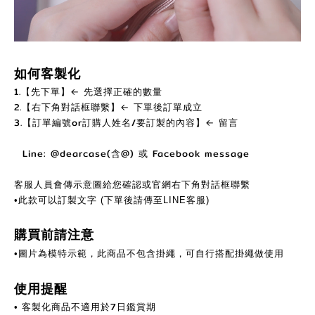
如何客製化
1.【先下單】← 先選擇正確的數量
2.【右下角對話框聯繫】← 下單後訂單成立
3.【訂單編號or訂購人姓名/要訂製的內容】← 留言
Line: @dearcase(含@) 或 Facebook message
客服人員會傳示意圖給您確認或官網右下角對話框聯繫
•此款可以訂製文字 (下單後請傳至LINE客服)
購買前請注意
•圖片為模特示範，此商品不包含掛繩，可自行搭配掛繩做使用
使用提醒
客製化商品不適用於7日鑑賞期
•