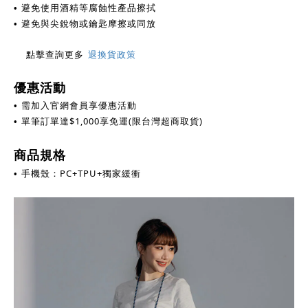
避免使用酒精等腐蝕性產品擦拭
•
避免與尖銳物或鑰匙摩擦或同放
•
點擊查詢更多
退換貨政策
優惠活動
需加入官網會員享優惠活動
•
單筆訂單達
$
1,000享免運(限台灣超商取貨)
•
商品規格
手機殼：PC+TPU+獨家緩衝
•