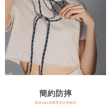
簡約防摔
通過SGS美國軍規防摔認證