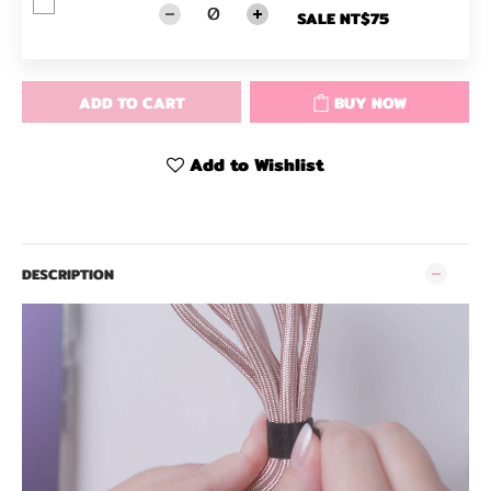
SALE NT$75
ADD TO CART
BUY NOW
Add to Wishlist
DESCRIPTION