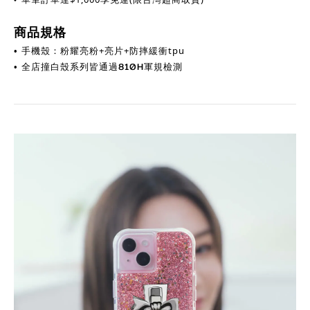
商品規格
手機殼：粉耀亮粉+亮片+防摔緩衝tpu
•
全店撞白殼系列皆通過810H軍規檢測
•