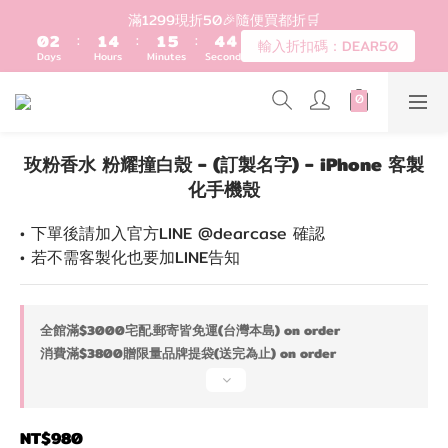
0
2
:
1
4
:
1
5
:
4
3
輸入折扣碼：DEAR50
登入會員滿$1200超取免運 - 輸入折扣碼：DEAR20
Days
Hours
Minutes
Seconds
1
0
3
0
4
3
2
0
2
3
2
1
1
2
1
0
歡迎首購!滿1000全館95折! 新客領卷去~
0
1
0
0
登入會員滿$1200超取免運 - 輸入折扣碼：DEAR20
玫粉香水 粉耀撞白殼 - (訂製名字) - iPhone 客製
化手機殼
• 下單後請加入官方LINE @dearcase 確認
• 若不需客製化也要加LINE告知
全館滿$3000宅配.郵寄皆免運(台灣本島) on order
消費滿$3800贈限量品牌提袋(送完為止) on order
NT$980