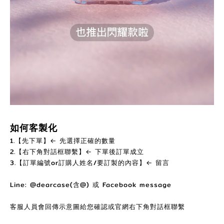
如何客製化
1.【先下單】← 先選擇正確的數量
2.【右下角對話框聯繫】← 下單後訂單成立
3.【訂單編號or訂購人姓名/要訂製的內容】← 留言
Line: @dearcase(含@) 或 Facebook message
客服人員會回傳示意圖給您確認或官網右下角對話框聯繫