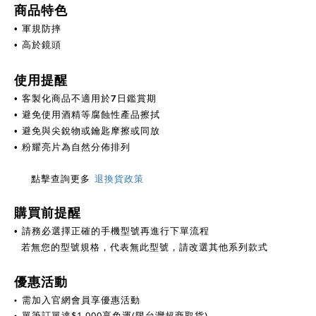
商品特色
• 軍規防摔
• 高於鏡頭
使用提醒
客製化商品不適用於7日鑑賞期
•
避免使用酒精等腐蝕性產品擦拭
•
避免與尖銳物或鑰匙摩擦或同放
•
亮片為自然分佈排列
• 粉耀
點擊查詢更多
退換貨政策
購買前提醒
• 請務必選擇正確的手機型號再進行下單流程
若無您的型號規格，代表無此型號，請改選其他系列款式
優惠活動
•
需加入官網會員享優惠活動
•
單筆訂單達
$
1,000享免運(限台灣超商取貨)