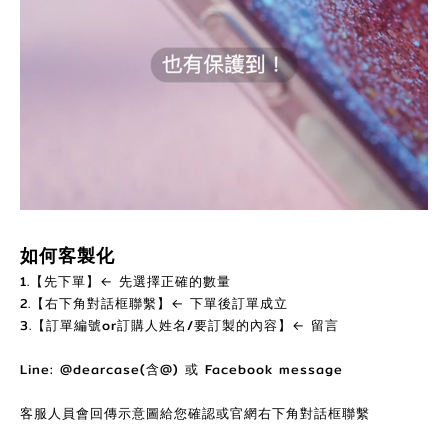
如何客製化
1.【先下單】← 先選擇正確的數量
2.【右下角對話框聯繫】← 下單後訂單成立
3.【訂單編號or訂購人姓名/要訂製的內容】← 留言
Line: @dearcase(含@) 或 Facebook message
客服人員會回傳示意圖給您確認或官網右下角對話框聯繫