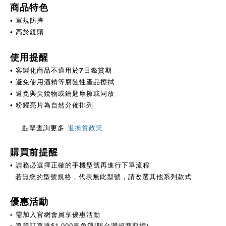
商品特色
• 軍規防摔
• 高於鏡頭
使用提醒
客製化商品不適用於7日鑑賞期
•
避免使用酒精等腐蝕性產品擦拭
•
避免與尖銳物或鑰匙摩擦或同放
•
亮片為自然分佈排列
• 粉耀
點擊查詢更多
退換貨政策
購買前提醒
• 請務必選擇正確的手機型號再進行下單流程
若無您的型號規格，代表無此型號，請改選其他系列款式
優惠活動
•
需加入官網會員享優惠活動
•
單筆訂單達
$
1,000享免運(限台灣超商取貨)