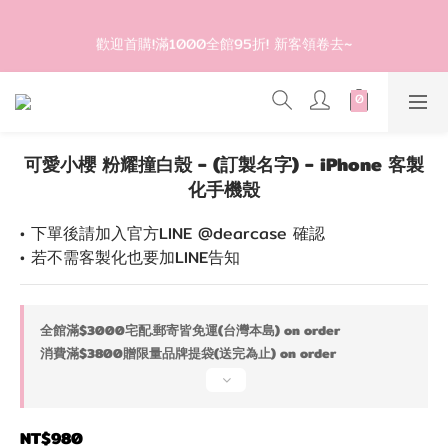
0
1
2
登入會員滿$1200超取免運 - 輸入折扣碼：DEAR20
0
0
1
歡迎首購!滿1000全館95折! 新客領卷去~
0
登入會員滿$1200超取免運 - 輸入折扣碼：DEAR20
可愛小櫻 粉耀撞白殼 - (訂製名字) - iPhone 客製
化手機殼
• 下單後請加入官方LINE @dearcase 確認
• 若不需客製化也要加LINE告知
全館滿$3000宅配.郵寄皆免運(台灣本島) on order
消費滿$3800贈限量品牌提袋(送完為止) on order
NT$980