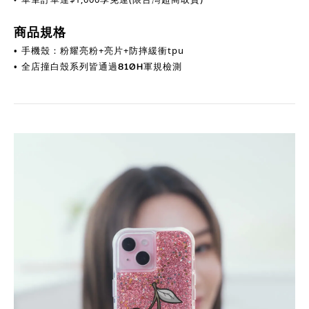
商品規格
手機殼：粉耀亮粉+亮片+防摔緩衝tpu
•
全店撞白殼系列皆通過810H軍規檢測
•