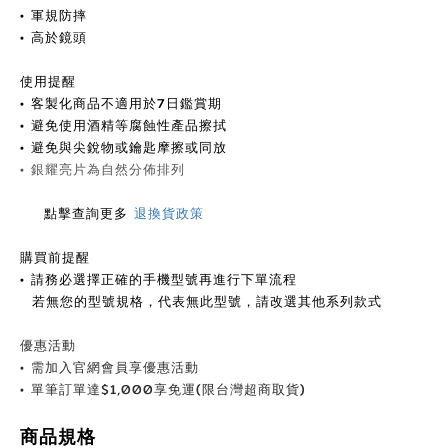
• 軍規防摔
• 高於鏡頭
使用提醒
•
客製化商品不適用於7日鑑賞期
•
避免使用酒精等腐蝕性產品擦拭
•
避免與尖銳物或鑰匙摩擦或同放
• 銀耀
亮片為自然分佈排列
點擊查詢更多
退換貨政策
購買前提醒
• 請務必選擇正確的手機型號再進行下單流程
若無您的型號規格，代表無此型號，請改選其他系列款式
優惠活動
•
需加入官網會員享優惠活動
•
單筆訂單達
$
1,000享免運(限台灣超商取貨)
商品規格