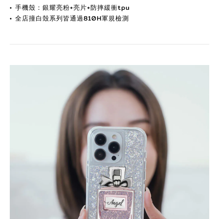
•
手機殼：銀耀亮粉+亮片+防摔緩衝tpu
•
全店撞白殼系列皆通過810H軍規檢測