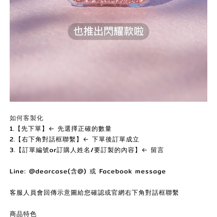
如何客製化
1.【先下單】← 先選擇正確的數量
2.【右下角對話框聯繫】← 下單後訂單成立
3.【訂單編號or訂購人姓名/要訂製的內容】← 留言
Line: @dearcase(含@) 或 Facebook message
客服人員會回傳示意圖給您確認或官網右下角對話框聯繫
商品特色