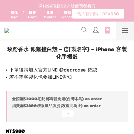
1
2
1
4
9
1
6
滿1299現折50🎉隨便買都折🛒
登入會員滿$1200超取免運 - 輸入折扣碼：DEAR20
0
1
:
0
9
:
3
8
:
0
5
輸入折扣碼：DEAR50
Days
Hours
Minutes
Seconds
0
8
2
7
4
7
1
6
3
6
0
5
2
歡迎首購!滿1000全館95折! 新客領卷去~
5
4
1
4
3
0
3
2
玫粉香水 銀耀撞白殼 - (訂製名字) - iPhone 客製
登入會員滿$1200超取免運 - 輸入折扣碼：DEAR20
2
1
化手機殼
1
0
0
• 下單後請加入官方LINE @dearcase 確認
• 若不需客製化也要加LINE告知
全館滿$3000宅配.郵寄皆免運(台灣本島) on order
消費滿$3800贈限量品牌提袋(送完為止) on order
NT$980