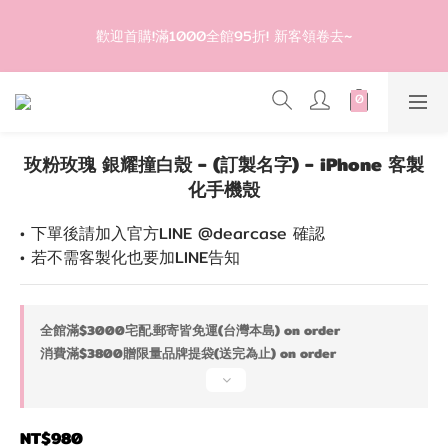
5
7
7
登入會員滿$1200超取免運 - 輸入折扣碼：DEAR20
4
6
6
歡迎首購!滿1000全館95折! 新客領卷去~
3
5
5
2
4
4
1
3
3
登入會員滿$1200超取免運 - 輸入折扣碼：DEAR20
0
2
2
1
1
玫粉玫瑰 銀耀撞白殼 - (訂製名字) - iPhone 客製
0
0
化手機殼
• 下單後請加入官方LINE @dearcase 確認
• 若不需客製化也要加LINE告知
全館滿$3000宅配.郵寄皆免運(台灣本島) on order
消費滿$3800贈限量品牌提袋(送完為止) on order
NT$980