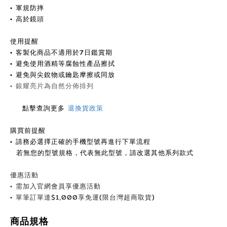
• 軍規防摔
• 高於鏡頭
使用提醒
•
客製化商品不適用於7日鑑賞期
•
避免使用酒精等腐蝕性產品擦拭
•
避免與尖銳物或鑰匙摩擦或同放
• 銀耀
亮片為自然分佈排列
點擊查詢更多
退換貨政策
購買前提醒
• 請務必選擇正確的手機型號再進行下單流程
若無您的型號規格，代表無此型號，請改選其他系列款式
優惠活動
•
需加入官網會員享優惠活動
•
單筆訂單達
$
1,000享免運(限台灣超商取貨)
商品規格