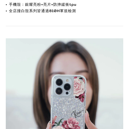
•
手機殼：銀耀亮粉+亮片+防摔緩衝tpu
•
全店撞白殼系列皆通過810H軍規檢測