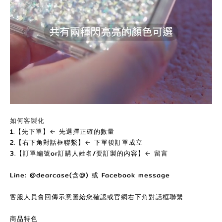
如何客製化
1.【先下單】← 先選擇正確的數量
2.【右下角對話框聯繫】← 下單後訂單成立
3.【訂單編號or訂購人姓名/要訂製的內容】← 留言
Line: @dearcase(含@) 或 Facebook message
客服人員會回傳示意圖給您確認或官網右下角對話框聯繫
商品特色