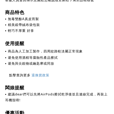
客服人員會回傳示意圖給您確認或官網右下角對話框聯繫
商品特色
• 無毒雙酚A真皮而製
• 精美緞帶絨布袋包裝
•
輕巧不厚重 好拿
使用提醒
• 商品為人工加工製作，四周紋路較淡屬正常現象
• 避免使用酒精等腐蝕性產品擦拭
• 避免與尖銳物或鑰匙摩或同放
點擊查詢更多
退換貨政策
闆娘提醒
建議dear們可以先將AirPods擦拭乾淨後並且連線完成，
再裝上
•
耳機殼唷!
優惠活動