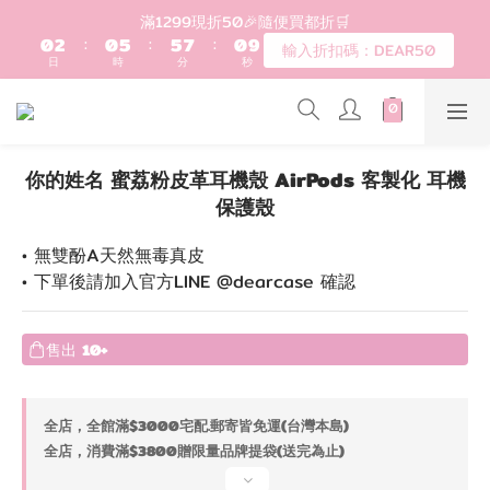
1
3
1
6
6
8
1
9
登入會員滿$1200超取免運 - 輸入折扣碼：DEAR20
滿1299現折50🎉隨便買都折🛒
0
2
:
0
5
:
5
7
:
0
8
輸入折扣碼：DEAR50
日
時
分
秒
1
4
4
6
7
0
3
3
5
6
2
2
4
5
歡迎首購!滿1000全館95折! 新客領卷去~
1
1
3
4
0
0
2
3
你的姓名 蜜荔粉皮革耳機殼 AirPods 客製化 耳機
1
2
登入會員滿$1200超取免運 - 輸入折扣碼：DEAR20
保護殼
0
1
0
• 無雙酚A天然無毒真皮
• 下單後請加入官方LINE @dearcase 確認
售出
10+
全店，全館滿$3000宅配.郵寄皆免運(台灣本島)
全店，消費滿$3800贈限量品牌提袋(送完為止)