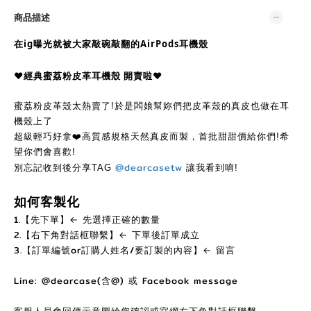
商品描述
在ig曝光就被大家敲碗敲翻的AirPods耳機殼
♥︎經典蜜荔粉皮革耳機殼 開
賣
啦
♥︎
蜜荔粉皮革殼太熱賣了!於是闆娘幫妳們把皮革殼的真皮也做在耳
機殼上了
超級輕巧好拿❤️高質感規格天然真皮而製，首批甜甜價給你們!希
望你們會喜歡!
@dearcasetw
別忘記收到後分享TAG
讓我看到唷!
如何客製化
1.【先下單】← 先選擇正確的數量
2.【右下角對話框聯繫】← 下單後訂單成立
3.【訂單編號or訂購人姓名/要訂製的內容】← 留言
Line: @dearcase(含@) 或 Facebook message