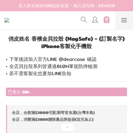
登入會員滿$1200超取免運 - 輸入折扣碼：DEAR20
登入會員滿$1200超取免運 - 輸入折扣碼：DEAR20
歡迎首購!滿1000全館95折! 新客領卷去~
登入會員滿$1200超取免運 - 輸入折扣碼：DEAR20
俏皮姓名 香檳金貝拉殼 (MagSafe) - (訂製名字)
iPhone客製化手機殼
• 下單後請加入官方LINE @dearcase 確認
• 全店貝拉殼系列皆通過810H軍規防摔檢測
• 若不需客製化也要加LINE告知
售出
50+
全店，全館滿$3000宅配.郵寄皆免運(台灣本島)
全店，消費滿$3800贈限量品牌提袋(送完為止)