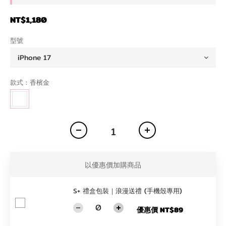
NT$1,180
型號
款式
: 香檳金
以優惠價加購商品
S+ 禮盒包裝｜浪漫送禮 (手機殼專用)
優惠價 NT$89