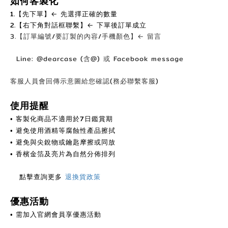
如何客製化
1.【先下單】← 先選擇正確的數量
2.【右下角對話框聯繫】← 下單後訂單成立
3.【訂單編號/要訂製的內容/手機顏色】← 留言
Line: @dearcase (含@) 或 Facebook message
客服人員會回傳示意圖給您確認(務必聯繫客服)
使用提醒
客製化商品不適用於7日鑑賞期
•
避免使用酒精等腐蝕性產品擦拭
•
避免與尖銳物或鑰匙摩擦或同放
•
香檳金箔及亮片為自然分佈排列
•
點擊查詢更多
退換貨政策
優惠活動
需加入官網會員享優惠活動
•