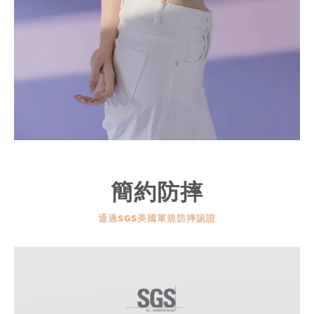
簡約防摔
通過SGS美國軍規防摔認證