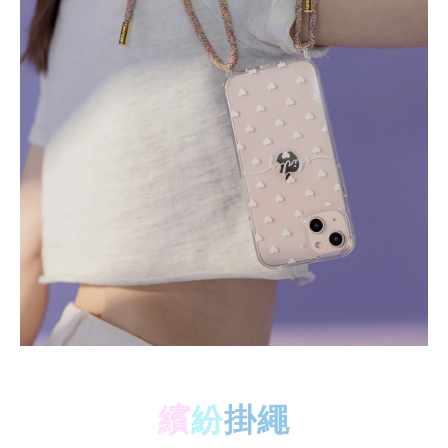
繽
紛
掛繩