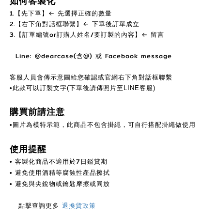
如何客製化
1.【先下單】← 先選擇正確的數量
2.【右下角對話框聯繫】← 下單後訂單成立
3.【訂單編號or訂購人姓名/要訂製的內容】← 留言
Line: @dearcase(含@) 或 Facebook message
客服人員會傳示意圖給您確認或官網右下角對話框聯繫
•此款可以訂製文字(下單後請傳照片至LINE客服)
購買前請注意
•圖片為模特示範，此商品不包含掛繩，可自行搭配掛繩做使用
使用提醒
客製化商品不適用於7日鑑賞期
•
避免使用酒精等腐蝕性產品擦拭
•
避免與尖銳物或鑰匙摩擦或同放
•
點擊查詢更多
退換貨政策