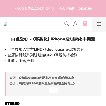
5
7
6
9
8
5
5
登入會員滿$1200超取免運 - 輸入折扣碼：DEAR20
4
6
5
8
7
4
4
登入會員滿$1200超取免運 - 輸入折扣碼：DEAR20
3
5
4
7
6
3
3
2
4
3
6
5
2
2
9
1
3
2
5
4
1
1
滿1299現折50🎉隨便買都折🛒
8
0
2
:
1
4
:
3
0
:
0
輸入折扣碼：DEAR50
日
時
分
秒
7
1
0
3
2
6
0
2
1
白色愛心 - (客製化) iPhone透明掛繩手機殼
5
1
0
歡迎首購!滿1000全館95折! 新客領卷去~
4
0
• 下單後加入官方LINE @dearcase 確認客製化
3
• 全店掛繩殼系列皆通過810H軍規防摔檢測
2
登入會員滿$1200超取免運 - 輸入折扣碼：DEAR20
• 此商品不含掛繩
1
0
全店，全館滿$3000宅配.郵寄皆免運(台灣本島)
全店，消費滿$3800贈限量品牌提袋(送完為止)
NT$550