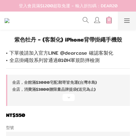
登入會員滿$1200超取免運 - 輸入折扣碼：DEAR20
登入會員滿$1200超取免運 - 輸入折扣碼：DEAR20
歡迎首購!滿1000全館95折! 新客領卷去~
登入會員滿$1200超取免運 - 輸入折扣碼：DEAR20
紫色牡丹 - (客製化) iPhone背帶掛繩手機殼
• 下單後請加入官方LINE @dearcase 確認客製化
• 全店掛繩殼系列皆通過810H軍規防摔檢測
全店，全館滿$3000宅配.郵寄皆免運(台灣本島)
全店，消費滿$3800贈限量品牌提袋(送完為止)
NT$550
型號