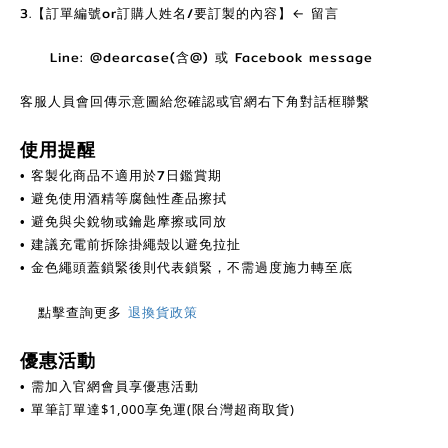
3.【訂單編號or訂購人姓名/要訂製的內容】← 留言
Line: @dearcase(含@) 或 Facebook message
客服人員會回傳示意圖給您確認或官網右下角對話框聯繫
使用提醒
客製化商品不適用於7日鑑賞期
•
避免使用酒精等腐蝕性產品擦拭
•
避免與尖銳物或鑰匙摩擦或同放
•
建議充電前拆除掛繩殼以避免拉扯
•
金色繩頭蓋鎖緊後則代表鎖緊，不需過度施力轉至底
•
點擊查詢更多
退換貨政策
優惠活動
需加入官網會員享優惠活動
•
單筆訂單達
$
1,000享免運(限台灣超商取貨)
•