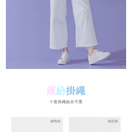
繽
紛
掛繩
十套掛繩組合可選