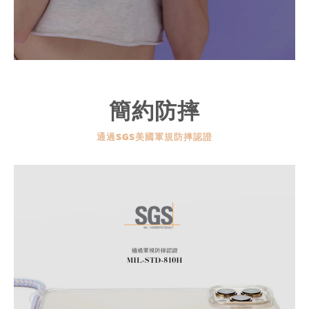
簡約防摔
通過SGS美國軍規防摔認證