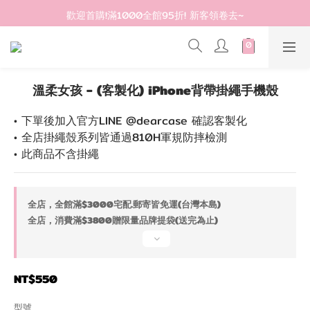
登入會員滿$1200超取免運 - 輸入折扣碼：DEAR20
歡迎首購!滿1000全館95折! 新客領卷去~
登入會員滿$1200超取免運 - 輸入折扣碼：DEAR20
溫柔女孩 - (客製化) iPhone背帶掛繩手機殼
• 下單後加入官方LINE @dearcase 確認客製化
• 全店掛繩殼系列皆通過810H軍規防摔檢測
• 此商品不含掛繩
全店，全館滿$3000宅配.郵寄皆免運(台灣本島)
全店，消費滿$3800贈限量品牌提袋(送完為止)
NT$550
型號