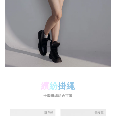
繽
紛
掛繩
十套掛繩組合可選