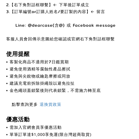
2.【右下角對話框聯繫】← 下單後訂單成立
3.【訂單編號or訂購人姓名/要訂製的內容】← 留言
Line: @dearcase(含@) 或 Facebook message
客服人員會回傳示意圖給您確認或官網右下角對話框聯繫
使用提醒
客製化商品不適用於7日鑑賞期
•
避免使用酒精等腐蝕性產品擦拭
•
避免與尖銳物或鑰匙摩擦或同放
•
建議充電前拆除掛繩殼以避免拉扯
•
金色繩頭蓋鎖緊後則代表鎖緊，不需施力轉至底
•
點擊查詢更多
退換貨政策
優惠活動
需加入官網會員享優惠活動
•
單筆訂單達
$
1,000享免運(限台灣超商取貨)
•