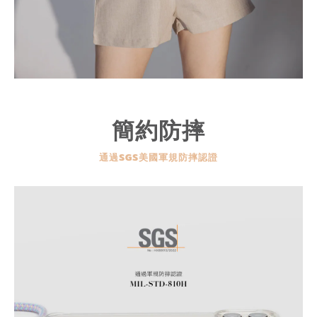
簡約防摔
通過SGS美國軍規防摔認證