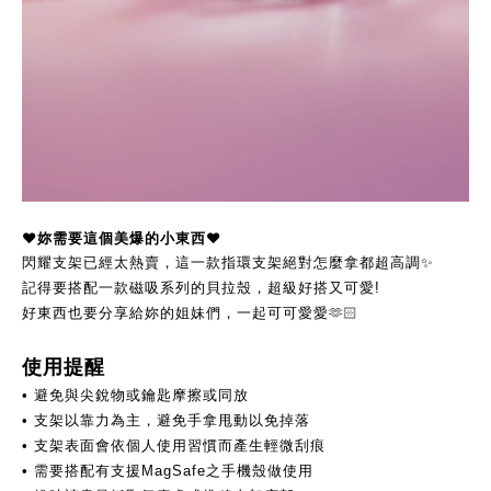
♥︎妳需要這個美爆的小東西
♥︎
閃耀支架已經太熱賣，這一款指環支架絕對怎麼拿都超高調✨
記得要搭配一款磁吸系列的貝拉殼，超級好搭又可愛!
好東西也要分享給妳的姐妹們，一起可可愛愛
🫶🏻
使用提醒
避免與尖銳物或鑰匙摩擦或同放
•
• 支架以靠力為主，避免手拿甩動以免掉落
會依個人使用習慣而產生輕微刮痕
• 支架表面
• 需要搭配有支援MagSafe之手機殼做使用