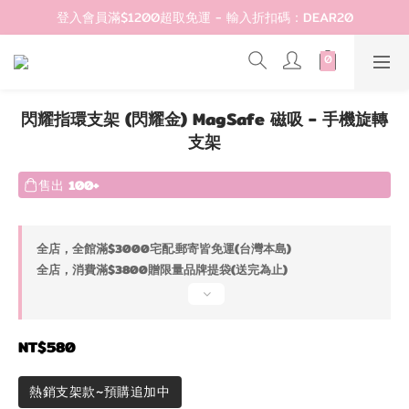
登入會員滿$1200超取免運 - 輸入折扣碼：DEAR20
登入會員滿$1200超取免運 - 輸入折扣碼：DEAR20
歡迎首購!滿1000全館95折! 新客領卷去~
登入會員滿$1200超取免運 - 輸入折扣碼：DEAR20
閃耀指環支架 (閃耀金) MagSafe 磁吸 - 手機旋轉
支架
售出
100+
全店，全館滿$3000宅配.郵寄皆免運(台灣本島)
全店，消費滿$3800贈限量品牌提袋(送完為止)
NT$580
熱銷支架款~預購追加中