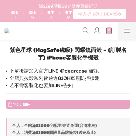
1
2
1
2
6
8
6
7
登入會員滿$1200超取免運 - 輸入折扣碼：DEAR20
滿1299現折50🎉隨便買都折🛒
0
1
:
0
1
:
5
7
:
5
6
輸入折扣碼：DEAR50
日
時
分
秒
0
0
4
6
4
5
3
5
3
4
2
4
2
3
歡迎首購!滿1000全館95折! 新客領卷去~
1
3
1
2
0
2
0
1
紫色星球 (MagSafe磁吸) 閃耀鏡面殼 - (訂製名
1
0
登入會員滿$1200超取免運 - 輸入折扣碼：DEAR20
字) iPhone客製化手機殼
0
• 下單後請加入官方LINE @dearcase 確認
• 全店貝拉殼系列皆通過810H軍規防摔檢測
• 若不需客製化也要加LINE告知
售出
10+
全店，全館滿$3000宅配.郵寄皆免運(台灣本島)
全店，消費滿$3800贈限量品牌提袋(送完為止)