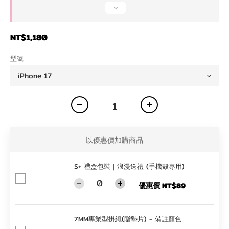
NT$1,180
型號
以優惠價加購商品
S+ 禮盒包裝｜浪漫送禮 (手機殼專用)
優惠價 NT$89
7MM專業型掛繩(贈墊片) - 備註顏色