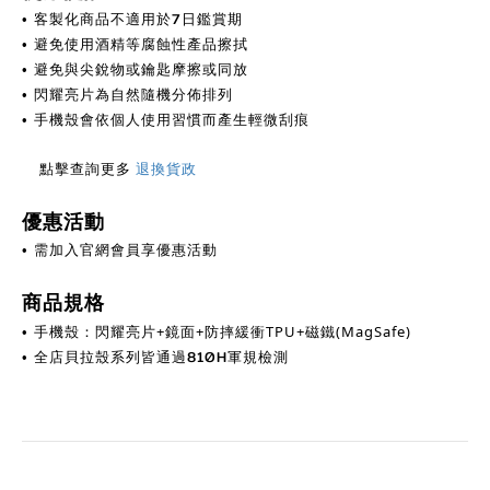
客製化商品不適用於7日鑑賞期
•
避免使用酒精等腐蝕性產品擦拭
•
避免與尖銳物或鑰匙摩擦或同放
•
閃耀亮片為自然隨機分佈排列
•
手機殼會依個人使用習慣而產生輕微刮痕
•
點擊查詢更多
退換貨政
優惠活動
需加入官網會員享優惠活動
•
商品規格
手機殼：閃耀亮片+鏡面+防摔緩衝TPU+磁鐵(MagSafe)
•
全店貝拉殼系列皆通過810H軍規檢測
•