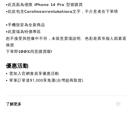
此頁面為
僅限 iPhone 14 Pro
型號購買
•
此款包含Carolinearrenlukatiara文字，不介意者在下單唷
•
手機殼皆為全新商品
•
此賣場為特價專區
•
恕不接受與想像中不符，未留意賣場說明、色彩差異等個人因素退
換貨
下單即100%同意購買喔!
優惠活動
需加入官網會員享優惠活動
•
單筆訂單達
$
1,000享免運(台灣超商取貨)
•
了解更多