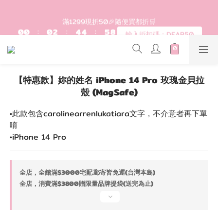
2
2
2
4
6
6
7
登入會員滿$1200超取免運 - 輸入折扣碼：DEAR20
1
1
1
3
5
5
6
9
滿1299現折50🎉隨便買都折🛒
0
0
:
0
2
:
4
4
:
5
8
輸入折扣碼：DEAR50
日
時
分
秒
1
3
3
4
7
0
2
2
3
6
1
1
2
5
歡迎首購!滿1000全館95折! 新客領卷去~
0
0
1
4
【特惠款】妳的姓名 iPhone 14 Pro 玫瑰金貝拉
0
3
2
殼 (MagSafe)
登入會員滿$1200超取免運 - 輸入折扣碼：DEAR20
1
0
•此款包含carolinearrenlukatiara文字，不介意者再下單
唷
•iPhone 14 Pro
全店，全館滿$3000宅配.郵寄皆免運(台灣本島)
全店，消費滿$3800贈限量品牌提袋(送完為止)