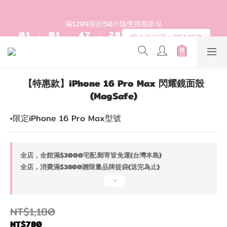
2
3
2
3
6
9
4
登入會員滿$1200超取免運 - 輸入折扣碼：DEAR20
1
2
1
2
5
8
3
9
滿1299現折50🎉隨便買都折🛒
0
1
:
0
1
:
4
7
:
2
8
輸入折扣碼：DEAR50
日
時
分
秒
0
0
3
6
1
7
2
5
0
6
1
4
5
歡迎首購!滿1000全館95折! 新客領卷去~
0
3
4
【特惠款】iPhone 16 Pro Max 閃耀鏡面殼
2
3
(MagSafe)
1
2
登入會員滿$1200超取免運 - 輸入折扣碼：DEAR20
0
1
0
•限定iPhone 16 Pro Max型號
全店，全館滿$3000宅配.郵寄皆免運(台灣本島)
全店，消費滿$3800贈限量品牌提袋(送完為止)
NT$1,180
NT$780