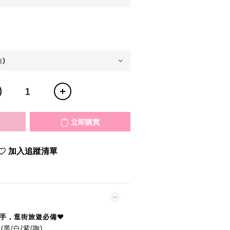
立即購買
加入追蹤清單
雙手，逛街旅遊必備
♥︎
黑/白/紫/咖)