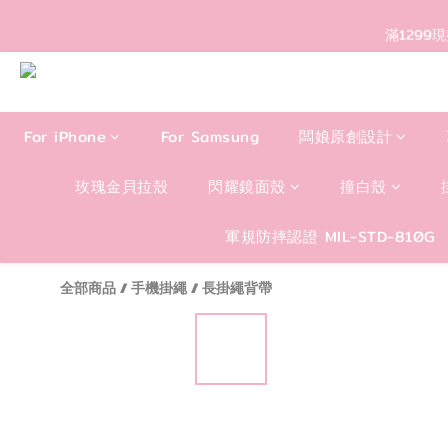
滿1299
For iPhone
For Samsung
闆娘原創設計
玫瑰金貝拉殼
閃耀鏡面殼
撞白殼
軍規防摔認證 MIL-STD-810G
全部商品
/
手機掛繩
/
長掛繩背帶