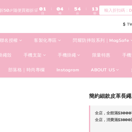
登入會員滿$1200超取免運 - 輸入折扣碼：DEAR20
0
1
:
0
4
:
5
4
:
1
2
現折50🎉隨便買都折🛒
輸入折扣碼：DE
日
時
分
秒
0
3
4
3
0
1
2
3
2
0
歡迎首購!滿1000全館95折! 新客領卷去~
$
T
1
2
1
0
1
0
登入會員滿$1200超取免運 - 輸入折扣碼：DEAR20
0
聯名授權
客製化專區
閃耀防摔殼系列｜MagSafe
掛繩殼
手機支架
手機掛繩
限量特惠
手機
部落格｜時尚專欄
Instagram
ABOUT US
簡約細款皮革長繩 
全店，全館滿$3000
全店，消費滿$3800