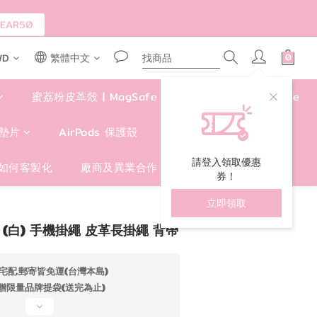
AR50
WD
繁體中文
蜜荔粉皮革殼 | MagSafe
四角好掛殼 | MagSafe
墊片
AirPods 保護殼
包包/手提袋/卡套
請登入領取優惠
如何客製化
廠商及異業合作
券！
立即領取
立即購買
(白) 手機掛繩 皮革長掛繩 背帶
宅配.郵寄皆免運(台灣本島)
贈限量品牌提袋(送完為止)