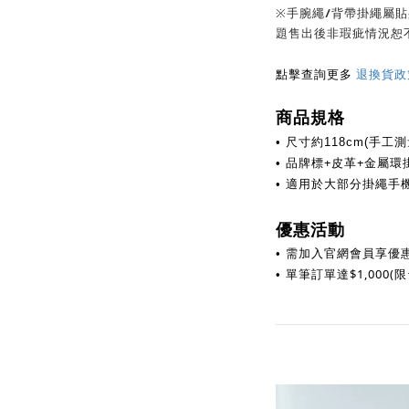
※手腕繩/背帶掛繩屬
題售出後非瑕疵情況恕
點擊查詢更多
退換貨政
商品規格
•
尺寸約118cm(手工測
+
皮革
+金屬環
• 品牌標
適用於大部分掛繩手
•
優惠活動
需加入官網會員享優
•
單筆訂單達$1,000
(
•