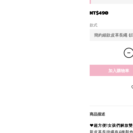
NT$490
款式
加入購物車
商品描述
♥︎超方便!女孩們解放
新皮革長
掛
繩有4種顏色(