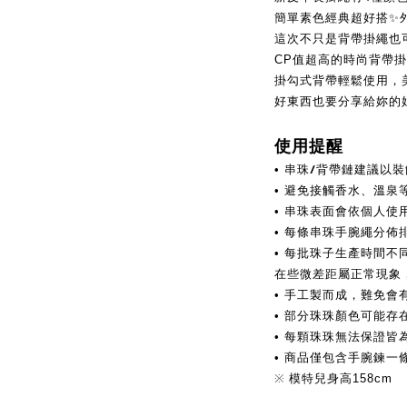
簡單素色經典超好搭✨
這次不只是背帶掛繩也可
CP值超高的時尚背帶掛
掛勾式背帶輕鬆使用，
好東西也要分享給妳的
使用提醒
串珠/背帶鏈建議以裝
•
• 避免接觸香水、溫泉
會依個人使
• 串珠表面
• 每條串珠手腕繩分佈
•
每批珠子生產時間不
在些微差距
屬正常現象
• 手工製而成，難免會
• 部分
珠珠顏色可能存
• 每顆珠珠無法保證皆
• 商品僅包含手腕鍊
※
模特兒身高158cm