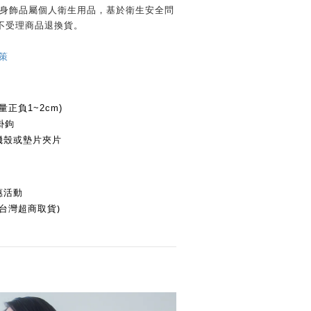
貼身飾品屬個人衛生用品，
基於衛生安全問
不受理商品退換貨。
策
量正負1~2cm)
掛鉤
機殼或墊片夾片
惠活動
限台灣超商取貨)