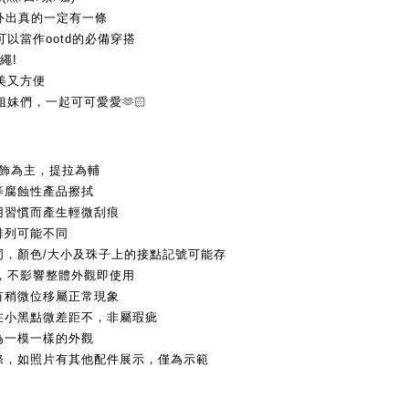
外出真的一定有一條
以當作ootd的必備穿搭
繩!
美又方便
姐妹們，一起可可愛愛
🫶🏻
飾為主，
提拉為輔
等腐蝕性產品擦拭
用習慣而產生輕微刮痕
排列可能不同
同，顏色/大小及珠子上的接點記號可能存
，不影響整體外觀即使用
有稍微位移屬正常現象
在小黑點微差距
不，非屬瑕疵
為一模一樣的外觀
一條，如照片有其他配件展示，僅為示範