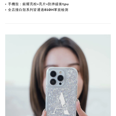
•
手機殼：銀耀亮粉+亮片+防摔緩衝tpu
•
全店撞白殼系列皆通過810H軍規檢測