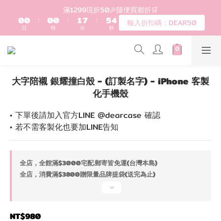
1
1
1
1
2
8
6
4
登入會員滿$1200超取免運 - 輸入折扣碼：DEAR20
滿1299現折50🎉隨便買都折🛒
0
0
:
0
0
:
1
7
:
5
3
輸入折扣碼：DEAR50
日
時
分
秒
0
6
4
2
5
3
1
4
2
0
歡迎首購!滿1000全館95折! 新客領卷去~
3
1
2
0
大字陪襯 銀耀撞白殼 - (訂製名字) - iPhone 客製
1
登入會員滿$1200超取免運 - 輸入折扣碼：DEAR20
化手機殼
0
• 下單後請加入官方LINE @dearcase 確認
• 若不需客製化也要加LINE告知
全店，全館滿$3000宅配.郵寄皆免運(台灣本島)
全店，消費滿$3800贈限量品牌提袋(送完為止)
NT$980