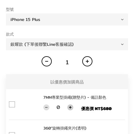
型號
款式
以優惠價加購商品
7MM專業型掛繩(贈墊片) - 備註顏色
優惠價 NT$680
360°旋轉掛繩夾片(透明)