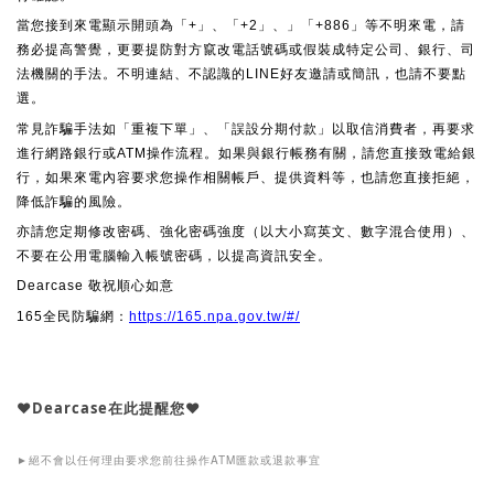
當您接到來電顯示開頭為「+」、「+2」、」「+886」等不明來電，請
務必提高警覺，更要提防對方竄改電話號碼或假裝成特定公司、銀行、司
法機關的手法。不明連結、不認識的LINE好友邀請或簡訊，也請不要點
選。
常見詐騙手法如「重複下單」、「誤設分期付款」以取信消費者，再要求
進行網路銀行或ATM操作流程。如果與銀行帳務有關，請您直接致電給銀
行，如果來電內容要求您操作相關帳戶、提供資料等，也請您直接拒絕，
降低詐騙的風險。
亦請您定期修改密碼、強化密碼強度（以大小寫英文、數字混合使用）、
不要在公用電腦輸入帳號密碼，以提高資訊安全。
Dearcase 敬祝順心如意
165全民防騙網：
https://165.npa.gov.tw/#/
♥︎Dearcase在此提醒您
♥︎
絕不會以任何理由要求您前往操作
匯款或退款事宜
ATM
►