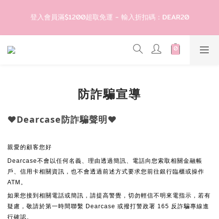
4
4
4
4
8
9
5
4
登入會員滿$1200超取免運 - 輸入折扣碼：DEAR20
登入會員滿$1200超取免運 - 輸入折扣碼：DEAR20
3
3
3
3
7
8
4
3
2
2
2
2
6
7
3
2
1
1
1
1
5
6
2
1
滿1299現折50🎉隨便買都折🛒
0
0
:
0
0
:
4
5
:
1
0
輸入折扣碼：DEAR50
日
時
分
秒
3
4
0
2
3
1
2
歡迎首購!滿1000全館95折! 新客領卷去~
防詐騙宣導
0
1
0
登入會員滿$1200超取免運 - 輸入折扣碼：DEAR20
♥︎Dearcase防詐騙聲明
♥︎
親愛的顧客您好
Dearcase不會以任何名義、理由透過簡訊、電話向您索取相關金融帳
戶、信用卡相關資訊，也不會透過前述方式要求您前往銀行臨櫃或操作
ATM。
如果您接到相關電話或簡訊，請提高警覺，切勿輕信不明來電指示，若有
疑慮，敬請於第一時間聯繫
Dearcase 或撥打警政署 165 反詐騙專線進
行確認。