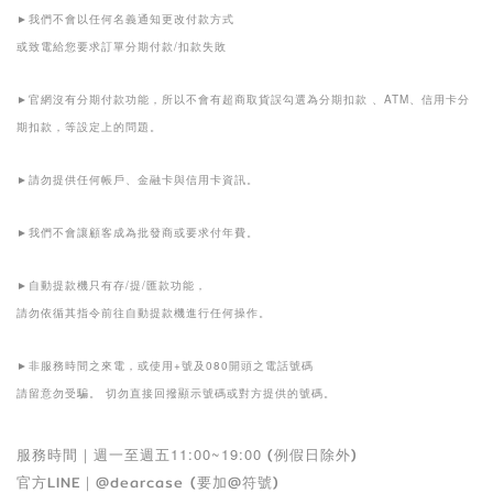
我們不會以任何名義通知更改付款方式
►
或致電給您要求訂單分期付款
扣款失敗
/
官網沒有分期付款功能，所以不會有超商取貨誤勾選為分期扣款
、
、信用卡分
ATM
►
期扣款，等設定上的問題。
請勿提供任何帳戶、金融卡與信用卡資訊。
►
我們不會讓顧客成為批發商或要求付年費。
►
自動提款機只有存
提
匯款功能，
/
/
►
請勿依循其指令前往自動提款機進行任何操作。
非服務時間之來電，或使用
號及
開頭之電話號碼
+
080
►
請留意勿受騙。
切勿直接回撥顯示號碼或對方提供的號碼。
服務時間
｜
週一至週五
11:00~19:00
(例假日除外)
官方
LINE
｜
@dearcase
(要加
@
符號)