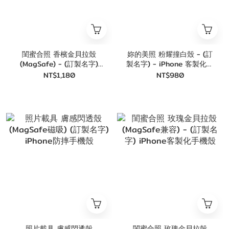
閨蜜合照 香檳金貝拉殼
妳的美照 粉耀撞白殼 - (訂
(MagSafe) - (訂製名字)
製名字) - iPhone 客製化手
iPhone客製化手機殼
機殼
NT$1,180
NT$980
照片載具 膚感閃透殼
閨蜜合照 玫瑰金貝拉殼