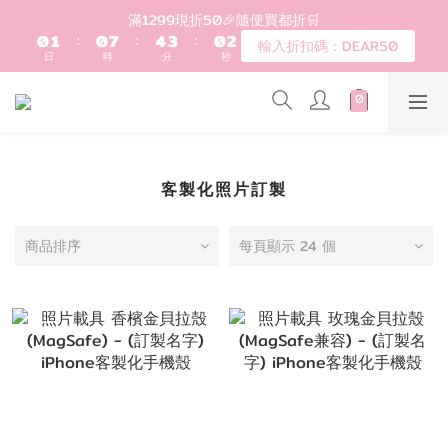
1
2
1
8
5
4
1
2
登入會員滿$1200超取免運 - 輸入折扣碼：DEAR20
滿1299現折50🎉隨便買都折🛒
0
1
:
0
7
:
4
3
:
0
1
輸入折扣碼：DEAR50
日
時
分
秒
0
6
3
2
0
5
2
1
4
1
0
歡迎首購!滿1000全館95折! 新客領卷去~
3
0
2
1
登入會員滿$1200超取免運 - 輸入折扣碼：DEAR20
客製化照片訂製
0
商品排序
每頁顯示 24 個