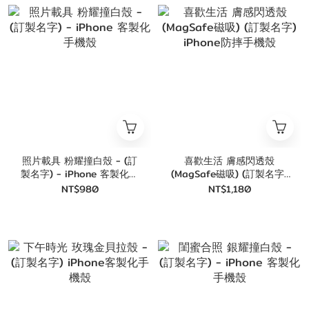
照片載具 粉耀撞白殼 - (訂
喜歡生活 膚感閃透殼
製名字) - iPhone 客製化手
(MagSafe磁吸) (訂製名字)
機殼
iPhone防摔手機殼
NT$980
NT$1,180