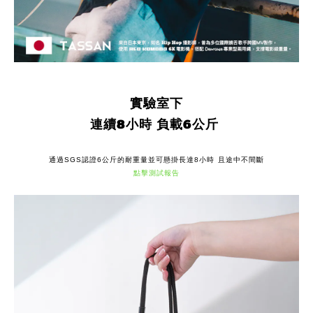
實驗室下
連續8小時 負載6公斤
通過
認證
公斤的耐重量並可懸掛長達
小時 且途中不間斷
SGS
6
8
點擊測試報告