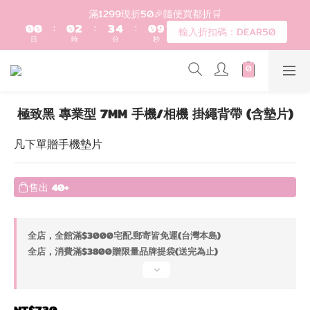
1
1
1
3
4
5
1
8
登入會員滿$1200超取免運 - 輸入折扣碼：DEAR20
滿1299現折50🎉隨便買都折🛒
0
0
:
0
2
:
3
4
:
0
7
輸入折扣碼：DEAR50
日
時
分
秒
1
2
3
6
0
1
2
5
0
1
4
歡迎首購!滿1000全館95折! 新客領卷去~
0
3
2
極致黑 專業型 7MM 手機/相機 掛繩背帶 (含墊片)
1
登入會員滿$1200超取免運 - 輸入折扣碼：DEAR20
0
凡下單贈手機墊片
售出
40+
全店，全館滿$3000宅配.郵寄皆免運(台灣本島)
全店，消費滿$3800贈限量品牌提袋(送完為止)