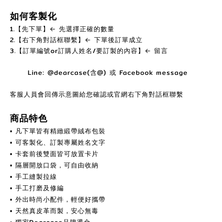
如何客製化
1.【先下單】← 先選擇正確的數量
2.【右下角對話框聯繫】← 下單後訂單成立
3.【訂單編號or訂購人姓名/要訂製的內容】← 留言
Line: @dearcase(含@) 或 Facebook message
客服人員會回傳示意圖給您確認或官網右下角對話框聯繫
商品特色
凡下單皆有精緻緞帶絨布包裝
•
可客製化、訂製專屬姓名文字
•
卡套前後雙面皆可放置卡片
•
隔層開放口袋，可自由收納
•
手工縫製拉線
•
手工打磨及修編
•
外出時尚小配件，輕便好攜帶
•
天然真皮革而製，安心無毒
•