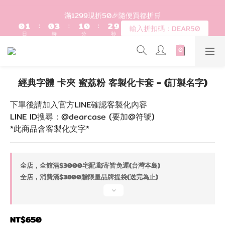
1
2
1
4
2
1
3
登入會員滿$1200超取免運 - 輸入折扣碼：DEAR20
滿1299現折50🎉隨便買都折🛒
0
1
:
0
3
:
1
0
:
2
9
輸入折扣碼：DEAR50
日
時
分
秒
0
2
0
1
8
1
0
7
0
6
歡迎首購!滿1000全館95折! 新客領卷去~
5
4
經典字體 卡夾 蜜荔粉 客製化卡套 - (訂製名字)
3
登入會員滿$1200超取免運 - 輸入折扣碼：DEAR20
2
下單後請加入官方LINE確認客製化內容
1
LINE ID搜尋：@dearcase (要加@符號)
0
*此商品含客製化文字*
全店，全館滿$3000宅配.郵寄皆免運(台灣本島)
全店，消費滿$3800贈限量品牌提袋(送完為止)
NT$650