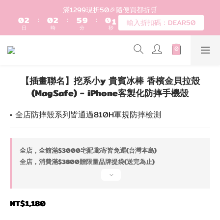
1
3
1
3
6
1
1
登入會員滿$1200超取免運 - 輸入折扣碼：DEAR20
滿1299現折50🎉隨便買都折🛒
0
2
:
0
2
:
5
9
:
0
0
輸入折扣碼：DEAR50
日
時
分
秒
1
1
4
8
0
0
3
7
2
6
歡迎首購!滿1000全館95折! 新客領卷去~
1
5
0
4
【插畫聯名】挖系小y 貴賓冰棒 香檳金貝拉殼
3
登入會員滿$1200超取免運 - 輸入折扣碼：DEAR20
(MagSafe) - iPhone客製化防摔手機殼
2
1
• 全店防摔殼系列皆通過810H軍規防摔檢測
0
全店，全館滿$3000宅配.郵寄皆免運(台灣本島)
全店，消費滿$3800贈限量品牌提袋(送完為止)
NT$1,180