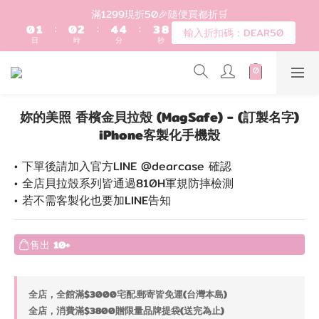
1
2
1
3
5
5
4
7
登入會員滿$1200超取免運 - 輸入折扣碼：DEAR20
滿1299現折50🎉隨便買都折🛒
0
1
:
0
2
:
4
4
:
3
6
輸入折扣碼：DEAR50
日
時
分
秒
0
1
3
3
2
5
0
2
2
1
4
1
1
0
3
歡迎首購!滿1000全館95折! 新客領卷去~
0
0
2
1
妳的美照 香檳金貝拉殼 (MagSafe) - (訂製名字)
0
登入會員滿$1200超取免運 - 輸入折扣碼：DEAR20
iPhone客製化手機殼
• 下單後請加入官方LINE @dearcase 確認
• 全店貝拉殼系列皆通過810H軍規防摔檢測
• 若不需客製化也要加LINE告知
售出
10+
全店，全館滿$3000宅配.郵寄皆免運(台灣本島)
全店，消費滿$3800贈限量品牌提袋(送完為止)