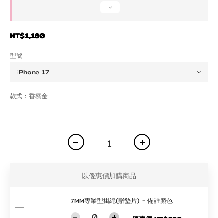
NT$1,180
型號
款式
: 香檳金
以優惠價加購商品
7MM專業型掛繩(贈墊片) - 備註顏色