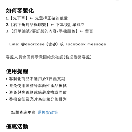
如何客製化
1.【先下單】← 先選擇正確的數量
2.【右下角對話框聯繫】← 下單後訂單成立
3.【訂單編號/要訂製的內容/手機顏色】← 留言
Line: @dearcase (含@) 或 Facebook message
客服人員會回傳示意圖給您確認(務必聯繫客服)
使用提醒
客製化商品不適用於7日鑑賞期
•
避免使用酒精等腐蝕性產品擦拭
•
避免與尖銳物或鑰匙摩擦或同放
•
香檳金箔及亮片為自然分佈排列
•
點擊查詢更多
退換貨政策
優惠活動