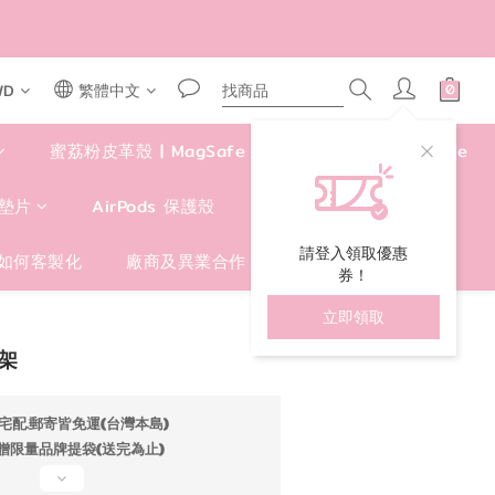
AR50
WD
繁體中文
蜜荔粉皮革殼 | MagSafe
四角好掛殼 | MagSafe
墊片
AirPods 保護殼
包包/手提袋/卡套
請登入領取優惠
如何客製化
廠商及異業合作
券！
立即領取
立即購買
架
宅配.郵寄皆免運(台灣本島)
贈限量品牌提袋(送完為止)