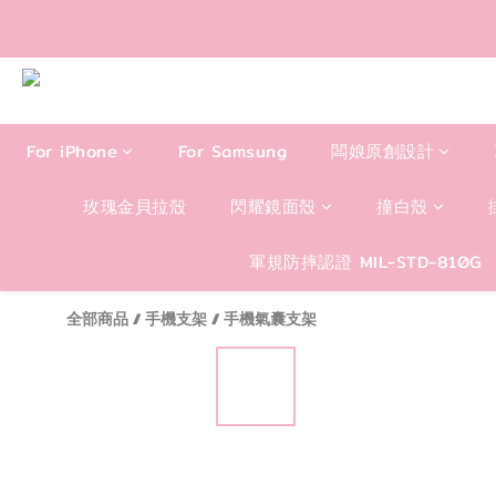
滿1299
For iPhone
For Samsung
闆娘原創設計
玫瑰金貝拉殼
閃耀鏡面殼
撞白殼
軍規防摔認證 MIL-STD-810G
全部商品
/
手機支架
/
手機氣囊支架