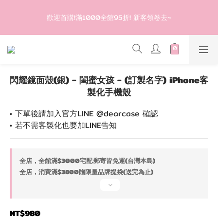
2
2
0
5
登入會員滿$1200超取免運 - 輸入折扣碼：DEAR20
1
1
4
0
0
3
登入會員滿$1200超取免運 - 輸入折扣碼：DEAR20
2
1
0
閃耀鏡面殼(銀) - 閨蜜女孩 - (訂製名字) iPhone客
製化手機殼
• 下單後請加入官方LINE @dearcase 確認
• 若不需客製化也要加LINE告知
全店，全館滿$3000宅配.郵寄皆免運(台灣本島)
全店，消費滿$3800贈限量品牌提袋(送完為止)
NT$980