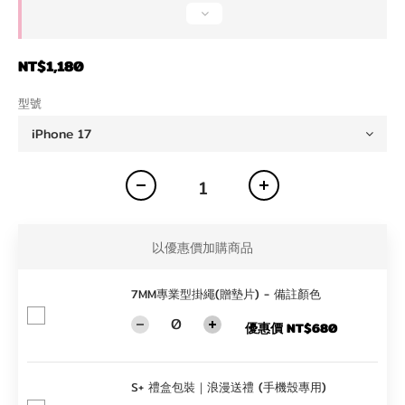
NT$1,180
型號
以優惠價加購商品
7MM專業型掛繩(贈墊片) - 備註顏色
優惠價 NT$680
S+ 禮盒包裝｜浪漫送禮 (手機殼專用)