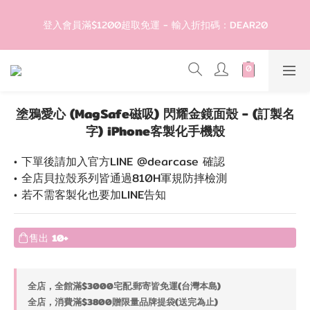
5
7
5
6
7
8
登入會員滿$1200超取免運 - 輸入折扣碼：DEAR20
4
6
4
9
5
6
7
登入會員滿$1200超取免運 - 輸入折扣碼：DEAR20
3
5
3
8
4
5
6
9
2
4
2
7
3
4
5
8
1
3
1
6
2
3
4
7
滿1299現折50🎉隨便買都折🛒
0
2
:
0
5
:
1
2
:
3
6
輸入折扣碼：DEAR50
日
時
分
秒
1
4
0
1
2
5
0
3
0
1
4
塗鴉愛心 (MagSafe磁吸) 閃耀金鏡面殼 - (訂製名
2
0
3
歡迎首購!滿1000全館95折! 新客領卷去~
字) iPhone客製化手機殼
1
2
0
1
• 下單後請加入官方LINE @dearcase 確認
0
登入會員滿$1200超取免運 - 輸入折扣碼：DEAR20
• 全店貝拉殼系列皆通過810H軍規防摔檢測
• 若不需客製化也要加LINE告知
售出
10+
全店，全館滿$3000宅配.郵寄皆免運(台灣本島)
全店，消費滿$3800贈限量品牌提袋(送完為止)