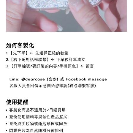
如何客製化
1.【先下單】← 先選擇正確的數量
2.【右下角對話框聯繫】← 下單後訂單成立
3.【
訂單編號/要訂製的內容/手機顏色】← 留言
Line: @dearcase (含@) 或 Facebook message
客服人員會回傳示意圖給您確認(務必聯繫客服)
使用提醒
客製化商品不適用於7日鑑賞期
•
避免使用酒精等腐蝕性產品擦拭
•
避免與尖銳物或鑰匙摩擦或同放
•
閃耀亮片為自然隨機分佈排列
•