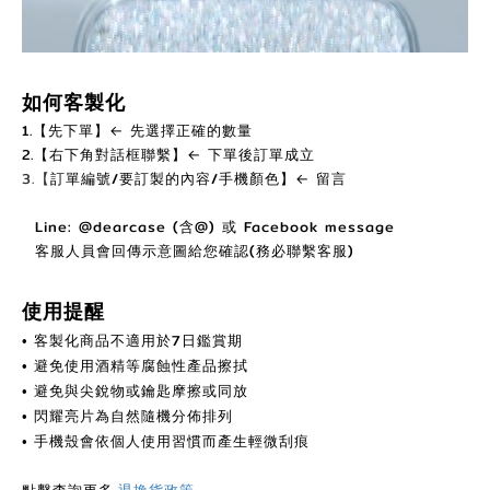
如何客製化
1.【先下單】← 先選擇正確的數量
2.【右下角對話框聯繫】← 下單後訂單成立
3.【
訂單編號/要訂製的內容/手機顏色】← 留言
Line: @dearcase (含@) 或 Facebook message
客服人員會回傳示意圖給您確認(務必聯繫客服)
使用提醒
客製化商品不適用於7日鑑賞期
•
避免使用酒精等腐蝕性產品擦拭
•
避免與尖銳物或鑰匙摩擦或同放
•
閃耀亮片為自然隨機分佈排列
•
手機殼會依個人使用習慣而產生輕微刮痕
•