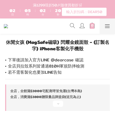
1
4
1
0
7
登入會員滿$1200超取免運 - 輸入折扣碼：DEAR20
0
3
0
6
2
5
歡迎首購!滿1000全館95折! 新客領卷去~
1
4
0
3
2
登入會員滿$1200超取免運 - 輸入折扣碼：DEAR20
1
0
休閒女孩 (MagSafe磁吸) 閃耀金鏡面殼 - (訂製名
字) iPhone客製化手機殼
• 下單後請加入官方LINE @dearcase 確認
• 全店貝拉殼系列皆通過810H軍規防摔檢測
• 若不需客製化也要加LINE告知
全店，全館滿$3000宅配.郵寄皆免運(台灣本島)
全店，消費滿$3800贈限量品牌提袋(送完為止)