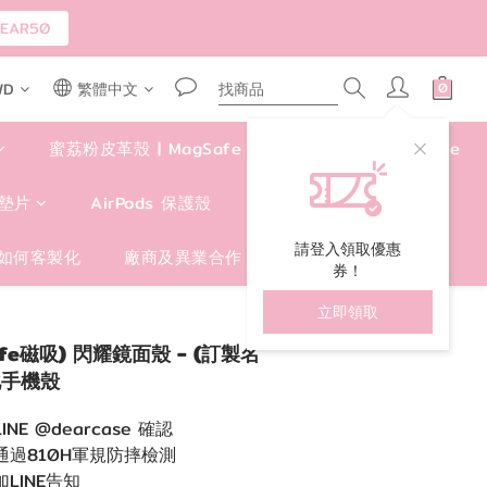
AR50
WD
繁體中文
蜜荔粉皮革殼 | MagSafe
四角好掛殼 | MagSafe
墊片
AirPods 保護殼
包包/手提袋/卡套
請登入領取優惠
如何客製化
廠商及異業合作
券！
立即領取
立即購買
fe磁吸) 閃耀鏡面殼 - (訂製名
製化手機殼
NE @dearcase 確認
通過810H軍規防摔檢測
LINE告知