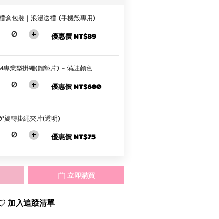
+ 禮盒包裝｜浪漫送禮 (手機殼專用)
優惠價 NT$89
M專業型掛繩(贈墊片) - 備註顏色
優惠價 NT$680
0°旋轉掛繩夾片(透明)
優惠價 NT$75
立即購買
加入追蹤清單