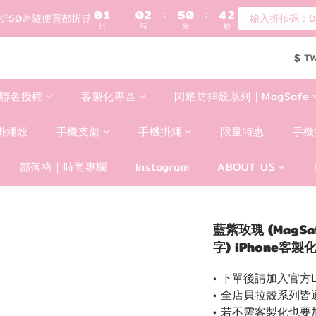
1
登入會員滿$1200超取免運 - 輸入折扣碼：DEAR20
0
1
:
0
2
:
5
0
:
4
0
現折50🎉隨便買都折🛒
輸入折扣碼：DE
日
時
分
秒
0
1
4
3
0
3
2
歡迎首購!滿1000全館95折! 新客領卷去~
$
T
2
1
1
0
登入會員滿$1200超取免運 - 輸入折扣碼：DEAR20
0
聯名授權
客製化專區
閃耀防摔殼系列｜MagSafe
掛繩殼
手機支架
手機掛繩
限量特惠
手機
部落格｜時尚專欄
Instagram
ABOUT US
藍紫玫瑰 (MagSa
字) iPhone客
• 下單後請加入官方LI
• 全店貝拉殼系列皆
• 若不需客製化也要加