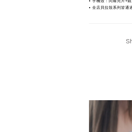
手機殼：閃耀亮片+鏡面+
•
全店貝拉殼系列皆通過
•
S