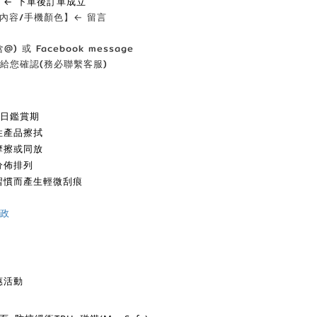
】← 下單後訂單成立
的內容/手機顏色】← 留言
(含@) 或 Facebook message
給您確認(務必聯繫客服)
7日鑑賞期
性產品擦拭
摩擦或同放
分佈排列
習慣而產生輕微刮痕
政
惠活動