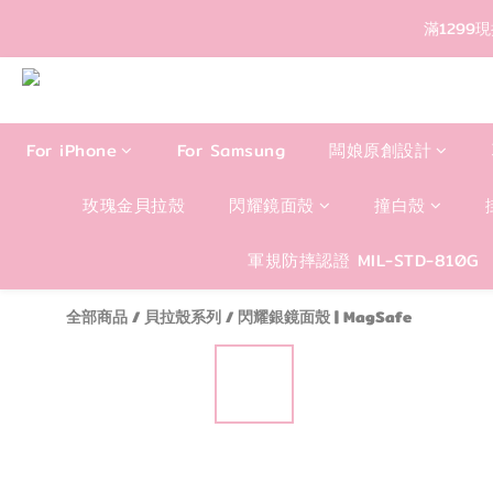
滿1299
For iPhone
For Samsung
闆娘原創設計
玫瑰金貝拉殼
閃耀鏡面殼
撞白殼
軍規防摔認證 MIL-STD-810G
全部商品
/
貝拉殼系列
/
閃耀銀鏡面殼 | MagSafe