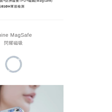
防摔緩衝TPU+磁鐵(MagSafe)
810H軍規檢測
hine
MagSafe
閃耀磁吸