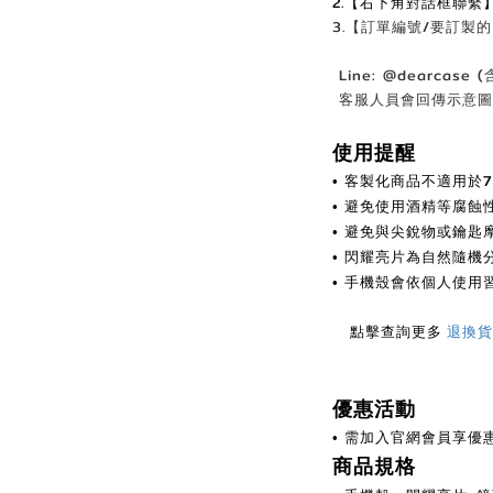
2.【右下角對話框聯繫
3.【訂單編號/要訂製
Line: @dearcase 
客服人員會回傳示意圖
使用提醒
客製化商品不適用於
•
避免使用酒精等腐蝕
•
避免與尖銳物或鑰匙
•
閃耀亮片為自然隨機
•
手機殼會依個人使用
•
點擊查詢更多
退換貨
優惠活動
需加入官網會員享優
•
商品規格