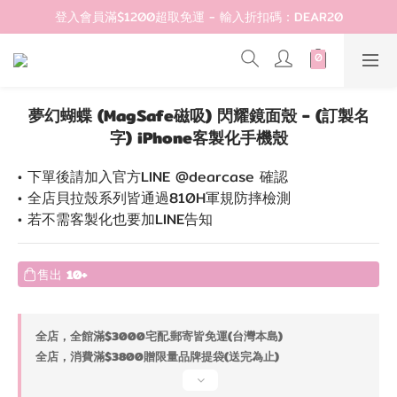
登入會員滿$1200超取免運 - 輸入折扣碼：DEAR20
登入會員滿$1200超取免運 - 輸入折扣碼：DEAR20
歡迎首購!滿1000全館95折! 新客領卷去~
登入會員滿$1200超取免運 - 輸入折扣碼：DEAR20
夢幻蝴蝶 (MagSafe磁吸) 閃耀鏡面殼 - (訂製名
字) iPhone客製化手機殼
• 下單後請加入官方LINE @dearcase 確認
• 全店貝拉殼系列皆通過810H軍規防摔檢測
• 若不需客製化也要加LINE告知
售出
10+
全店，全館滿$3000宅配.郵寄皆免運(台灣本島)
全店，消費滿$3800贈限量品牌提袋(送完為止)