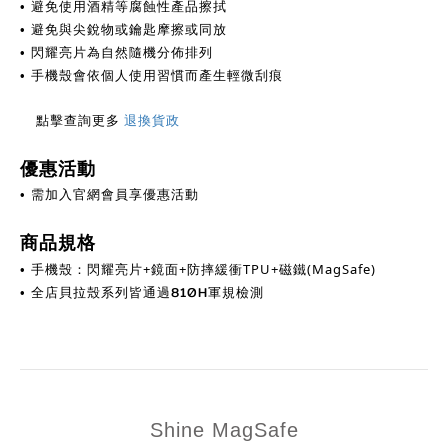
避免使用酒精等腐蝕性產品擦拭
•
避免與尖銳物或鑰匙摩擦或同放
•
閃耀亮片為自然隨機分佈排列
•
手機殼會依個人使用習慣而產生輕微刮痕
•
點擊查詢更多
退換貨政
優惠活動
需加入官網會員享優惠活動
•
商品規格
手機殼：閃耀亮片+鏡面+防摔緩衝TPU+磁鐵(MagSafe)
•
全店貝拉殼系列皆通過810H軍規檢測
•
Shine
MagSafe