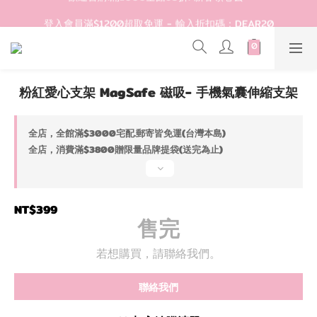
登入會員滿$1200超取免運 - 輸入折扣碼：DEAR20
登入會員滿$1200超取免運 - 輸入折扣碼：DEAR20
歡迎首購!滿1000全館95折! 新客領卷去~
登入會員滿$1200超取免運 - 輸入折扣碼：DEAR20
粉紅愛心支架 MagSafe 磁吸- 手機氣囊伸縮支架
全店，全館滿$3000宅配.郵寄皆免運(台灣本島)
全店，消費滿$3800贈限量品牌提袋(送完為止)
NT$399
售完
若想購買，請聯絡我們。
聯絡我們