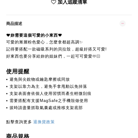
加入追蹤清單
商品描述
♥︎妳需要這個可愛的小東西
♥︎
可愛的漸層粉色愛心，怎麼拿都超高調✨
記得要搭配一款磁吸系列的貝拉殼，超級好搭又可愛!
好東西也要分享給妳的姐妹們，一起可可愛愛
🫶🏻
使用提醒
避免與尖銳物或鑰匙摩擦或同放
•
• 支架以靠力為主，避免手拿甩動以免掉落
會依個人使用習慣而產生輕微刮痕
• 支架表面
• 需要搭配有支援MagSafe之手機殼做使用
• 拔時請盡量抓取氣囊處或推移支架底部
點擊查詢更多
退換貨政策
商品規格