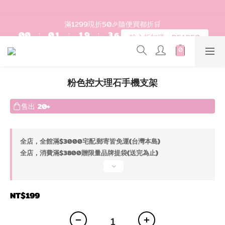
2
2
2
3
3
5
8
登入會員滿$1200超取免運 - 輸入折扣碼：DEAR20
1
1
1
2
2
4
7
滿1299現折50🎉隨便買都折🛒
0
0
:
0
1
:
1
9
:
3
6
輸入折扣碼：DEAR50
日
時
分
秒
0
0
8
2
5
7
1
4
6
0
3
歡迎首購!滿1000全館95折! 新客領卷去~
5
2
粉色控大理石手機支架
4
1
3
0
登入會員滿$1200超取免運 - 輸入折扣碼：DEAR20
售出
20+
2
1
0
全店，全館滿$3000宅配.郵寄皆免運(台灣本島)
全店，消費滿$3800贈限量品牌提袋(送完為止)
NT$199