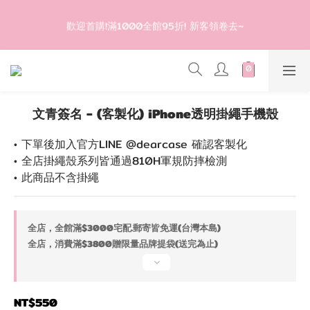
4
3
5
3
登入會員滿$1200超取免運 - 輸入折扣碼：DEAR20
3
2
4
2
歡迎首購!滿1000全館95折! 新客領卷去~
2
1
3
1
1
0
2
0
0
1
登入會員滿$1200超取免運 - 輸入折扣碼：DEAR20
0
文青簽名 - (客製化) iPhone透明掛繩手機殼
• 下單後加入官方LINE @dearcase 確認客製化
• 全店掛繩殼系列皆通過810H軍規防摔檢測
• 此商品不含掛繩
全店，全館滿$3000宅配.郵寄皆免運(台灣本島)
全店，消費滿$3800贈限量品牌提袋(送完為止)
NT$550