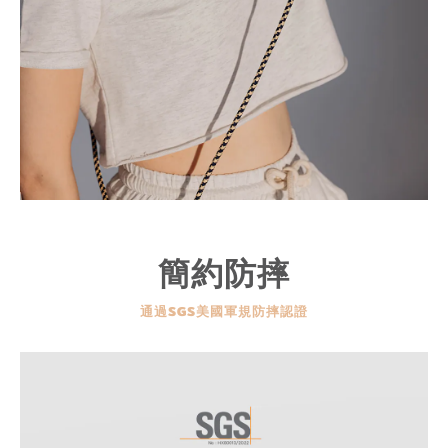
簡約防摔
通過SGS美國軍規防摔認證