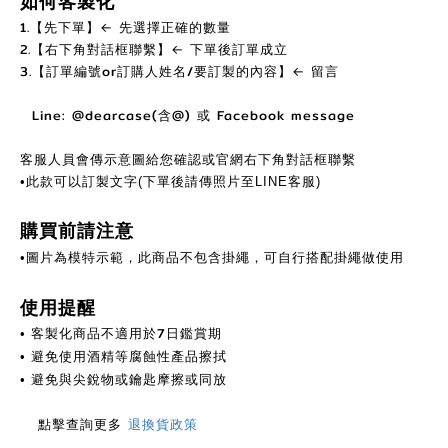
如何客製化
1.【先下單】← 先選擇正確的數量
2.【右下角對話框聯繫】← 下單後訂單成立
3.【訂單編號or訂購人姓名/要訂製的內容】← 留言
Line: @dearcase(含@) 或 Facebook message
客服人員會傳示意圖給您確認或官網右下角對話框聯繫
•此款可以訂製文字(下單後請傳照片至LINE客服)
購買前請注意
•圖片為模特示範，此商品不包含掛繩，可自行搭配掛繩做使用
使用提醒
客製化商品不適用於7日鑑賞期
•
避免使用酒精等腐蝕性產品擦拭
•
避免與尖銳物或鑰匙摩擦或同放
•
點擊查詢更多
退換貨政策