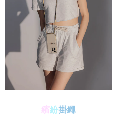
繽
紛
掛繩