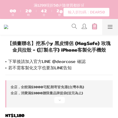
1
3
1
0
7
登入會員滿$1200超取免運 - 輸入折扣碼：DEAR20
0
2
0
6
1
5
歡迎首購!滿1000全館95折! 新客領卷去~
0
4
3
2
登入會員滿$1200超取免運 - 輸入折扣碼：DEAR20
1
0
【插畫聯名】挖系小y 黑皮情侶 (MagSafe) 玫瑰
金貝拉殼 - (訂製名字) iPhone客製化手機殼
• 下單後請加入官方LINE @dearcase 確認
• 若不需客製化文字也要加LINE告知
全店，全館滿$3000宅配.郵寄皆免運(台灣本島)
全店，消費滿$3800贈限量品牌提袋(送完為止)
NT$1,180