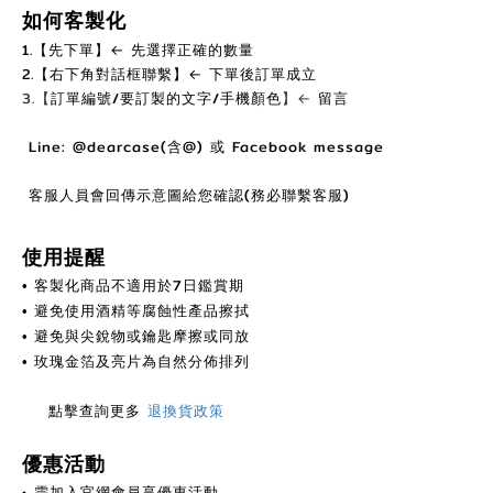
如何客製化
1.【先下單】← 先選擇正確的數量
2.【右下角對話框聯繫】← 下單後訂單成立
3.【
訂單編號/要訂製的文字/手機顏色
】←
留言
Line: @dearcase(含@) 或 Facebook message
客服人員會回傳示意圖給您確認(務必聯繫客服)
使用提醒
客製化商品不適用於7日鑑賞期
•
避免使用酒精等腐蝕性產品擦拭
•
避免與尖銳物或鑰匙摩擦或同放
•
金箔及亮片為自然分佈排列
• 玫瑰
點擊查詢更多
退換貨政策
優惠活動
•
需加入官網會員享優惠活動