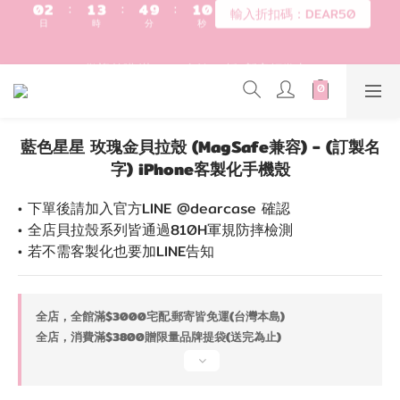
7
0
1
2
7
登入會員滿$1200超取免運 - 輸入折扣碼：DEAR20
6
0
1
6
歡迎首購!滿1000全館95折! 新客領卷去~
5
0
5
4
4
3
3
登入會員滿$1200超取免運 - 輸入折扣碼：DEAR20
2
2
1
1
0
藍色星星 玫瑰金貝拉殼 (MagSafe兼容) - (訂製名
0
字) iPhone客製化手機殼
• 下單後請加入官方LINE @dearcase 確認
• 全店貝拉殼系列皆通過810H軍規防摔檢測
• 若不需客製化也要加LINE告知
全店，全館滿$3000宅配.郵寄皆免運(台灣本島)
全店，消費滿$3800贈限量品牌提袋(送完為止)