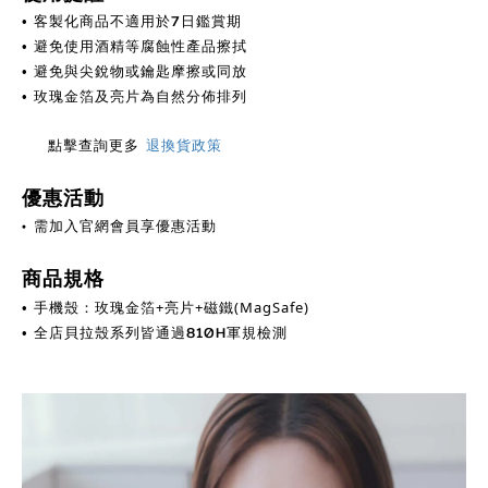
客製化商品不適用於7日鑑賞期
•
避免使用酒精等腐蝕性產品擦拭
•
避免與尖銳物或鑰匙摩擦或同放
•
金箔及亮片為自然分佈排列
• 玫瑰
點擊查詢更多
退換貨政策
優惠活動
•
需加入官網會員享優惠活動
商品規格
手機殼：玫瑰金箔+亮片+磁鐵(MagSafe)
•
全店貝拉殼系列皆通過810H軍規檢測
•