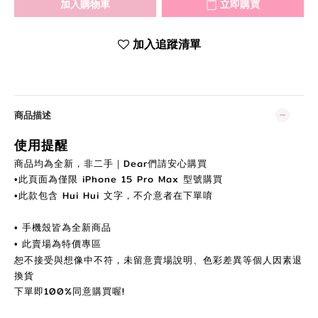
加入購物車
立即購買
加入追蹤清單
商品描述
使用提醒
商品均為全新，非二手｜Dear們
請安
心購買
此頁面為
僅限
iPhone 15 Pro Max
型號購買
•
此款包含 Hui Hui 文字，不介意者在下單唷
•
手機殼皆為全新商品
•
此賣場為特價專區
•
恕不接受與想像中不符，未留意賣場說明、色彩差異等個人因素退
換貨
下單即100%同意購買喔!