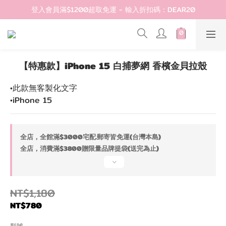
登入會員滿$1200超取免運 - 輸入折扣碼：DEAR20
登入會員滿$1200超取免運 - 輸入折扣碼：DEAR20
歡迎首購!滿1000全館95折! 新客領卷去~
登入會員滿$1200超取免運 - 輸入折扣碼：DEAR20
【特惠款】iPhone 15 白捕夢網 香檳金貝拉殼
•此款無客製化文字
•iPhone 15
全店，全館滿$3000宅配.郵寄皆免運(台灣本島)
全店，消費滿$3800贈限量品牌提袋(送完為止)
NT$1,180
NT$780