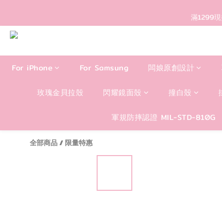
滿1299
For iPhone
For Samsung
闆娘原創設計
玫瑰金貝拉殼
閃耀鏡面殼
撞白殼
軍規防摔認證 MIL-STD-810G
全部商品
/
限量特惠