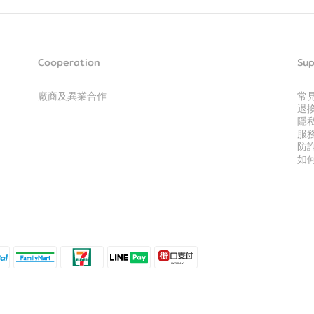
Cooperation
Sup
廠商及異業合作
常
退
隱
服
防
如