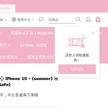
AR50
WD
繁體中文
蜜荔粉皮革殼 | MagSafe
四角好掛殼 | MagSafe
墊片
AirPods 保護殼
包包/手提袋/卡套
請登入領取優惠
如何客製化
廠商及異業合作
券！
立即領取
hone 15 - (summer) 玫
afe)
r文字，不介意者再下單唷