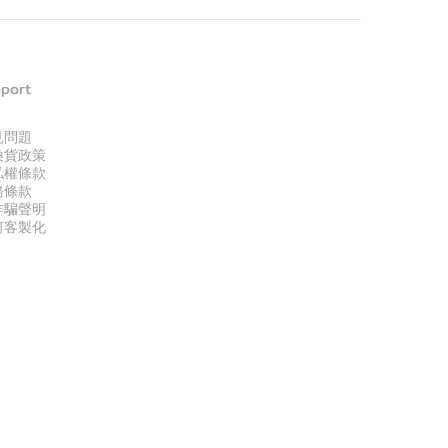
port
見問題
換貨政策
私權條款
務條款
詐騙聲明
何客製化