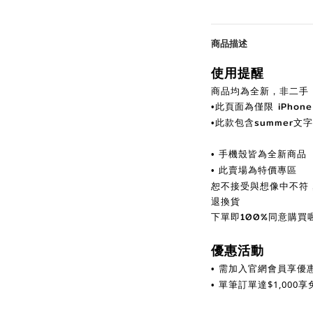
商品描述
使用提醒
商品均為全新，非二手｜
此頁面為
僅限
iPhone
•
此款包含summer文
•
手機殼皆為全新商品
•
此賣場為特價專區
•
恕不接受與想像中不符
退換貨
下單即100%同意購買喔
優惠活動
需加入官網會員享優
•
單筆訂單達
$
1,000
•