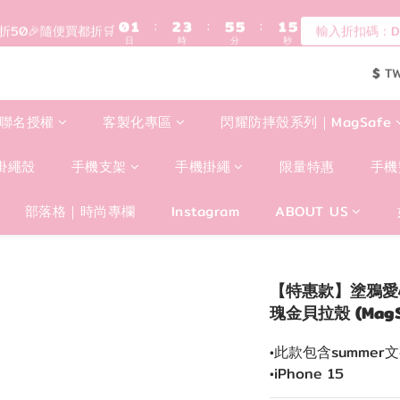
登入會員滿$1200超取免運 - 輸入折扣碼：DEAR20
0
1
:
2
3
:
5
5
:
1
5
現折50🎉隨便買都折🛒
輸入折扣碼：DE
日
時
分
秒
0
1
2
4
4
0
4
0
1
3
3
3
歡迎首購!滿1000全館95折! 新客領卷去~
$
T
0
2
2
2
1
1
1
登入會員滿$1200超取免運 - 輸入折扣碼：DEAR20
0
0
0
聯名授權
客製化專區
閃耀防摔殼系列｜MagSafe
掛繩殼
手機支架
手機掛繩
限量特惠
手機
部落格｜時尚專欄
Instagram
ABOUT US
【特惠款】塗鴉愛心 iP
瑰金貝拉殼 (MagS
•此款包含summe
•iPhone 15