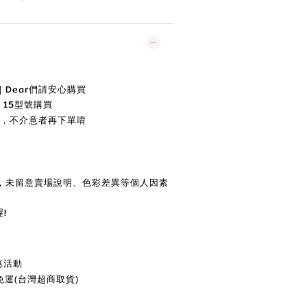
Dear們
請安
心購買
 15
型號購買
字，不介意者再下單唷
，未留意賣場說明、色彩差異等個人因素
!
惠活動
享免運(台灣超商取貨)