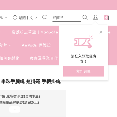
WD
繁體中文
蜜荔粉皮革殼 | MagSafe
四角好掛殼 | MagSafe
墊片
AirPods 保護殼
包包/手提袋/卡套
請登入領取優惠
如何客製化
廠商及異業合作
券！
立即領取
立即購買
 串珠手腕繩 短掛繩 手機掛繩
宅配.郵寄皆免運(台灣本島)
贈限量品牌提袋(送完為止)