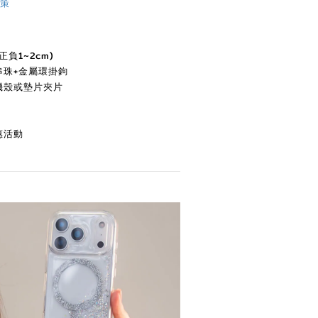
策
負1~2cm)
串珠
+
金屬環掛鉤
機殼或墊片夾片
惠活動