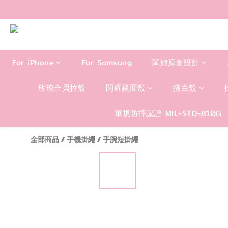
For iPhone
For Samsung
闆娘原創設計
玫瑰金貝拉殼
閃耀鏡面殼
撞白殼
軍規防摔認證 MIL-STD-810G
全部商品
/
手機掛繩
/
手腕短掛繩