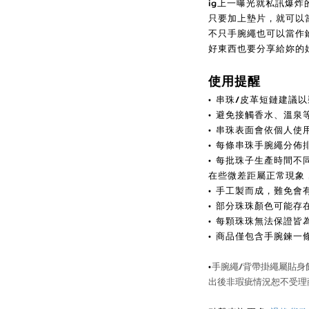
ig上一曝光就私訊爆炸
只要加上墊片，就可以
不只手腕繩也可以當作鑰
好東西也要分享給妳的
使用提醒
•
串珠/皮革短鏈建議以
• 避免接觸香水、溫泉
• 串珠表面
會依個人使
• 每條串珠手腕繩分佈
•
每批珠子生產時間不
在些微差距
屬正常現象
• 手工製而成，難免會
• 部分
珠珠顏色可能存
• 每顆珠珠無法保證皆
• 商品僅包含手腕鍊
•
手腕繩/背帶掛繩屬貼身
出後非瑕疵情況恕不受理