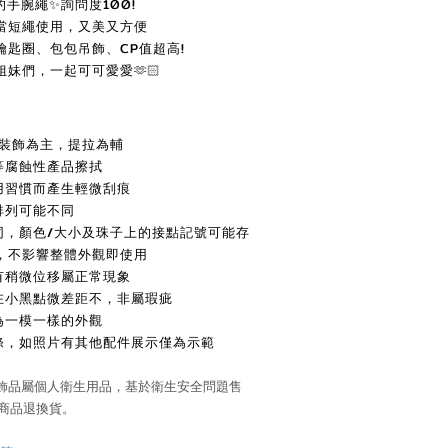
的手腕繩✨詢問度100!
當短繩使用，又美又方便
匙圈、包包吊飾、CP值超高!
姐妹們，一起可可愛愛
🫶🏻
裝飾為主，
提拉為輔
等腐蝕性產品擦拭
用習慣而產生輕微刮痕
排列可能不同
同，顏色/大小及珠子上的接點記號可能存
，不影響整體外觀即使用
有稍微位移屬正常現象
在小黑點微差距
不，非屬瑕疵
為一模一樣的外觀
一條，如照片有其他配件展示僅為示範
飾品屬個人衛生用品，
基於衛生安全問題售
商品退換貨。