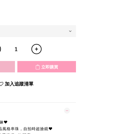
立即購買
加入追蹤清單
鍊
♥︎
晶風格串珠，
自拍時超搶鏡
❤️