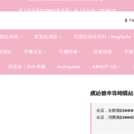
登入會員滿$1200超取免運 - 輸入折扣碼：DEAR20
登入會員滿$1200超取免運 - 輸入折扣碼：DEAR20
歡迎首購!滿1000全館95折! 新客領卷去~
$
T
登入會員滿$1200超取免運 - 輸入折扣碼：DEAR20
聯名授權
客製化專區
閃耀防摔殼系列｜MagSafe
掛繩殼
手機支架
手機掛繩
限量特惠
手機
部落格｜時尚專欄
Instagram
ABOUT US
繽紛糖串珠蝴蝶結
全店，全館滿$3000
全店，消費滿$3800