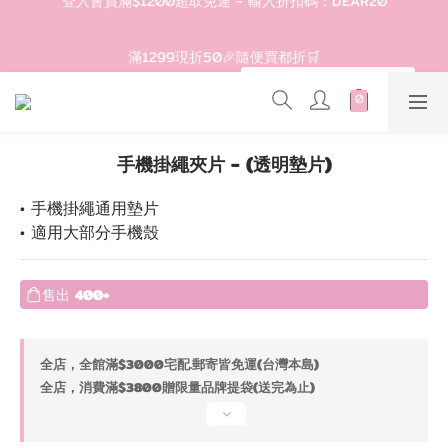
3
3
3
5
4
7
3
登入會員滿$1200超取免運 - 輸入折扣碼：DEAR20
2
2
2
4
3
6
2
1
1
1
9
3
2
5
1
滿1299現折50🎉隨便買都折🛒
0
0
:
0
8
:
2
1
:
4
0
輸入折扣碼：DEAR50
日
時
分
秒
7
1
0
3
6
0
2
5
1
歡迎首購!滿1000全館95折! 新客領卷去~
4
0
手機掛繩夾片 - (透明墊片)
3
2
• 手機掛繩通用墊片
登入會員滿$1200超取免運 - 輸入折扣碼：DEAR20
1
• 適用大部分手機殼
0
售出
400+
全店，全館滿$3000宅配.郵寄皆免運(台灣本島)
全店，消費滿$3800贈限量品牌提袋(送完為止)