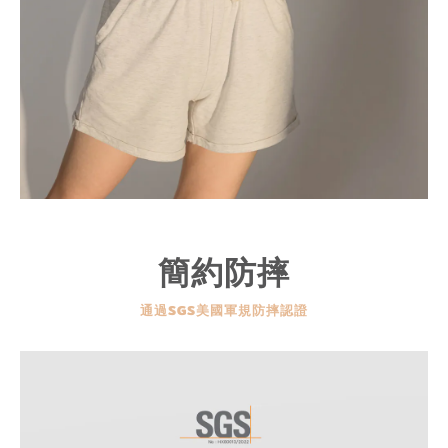
簡約防摔
通過SGS美國軍規防摔認證