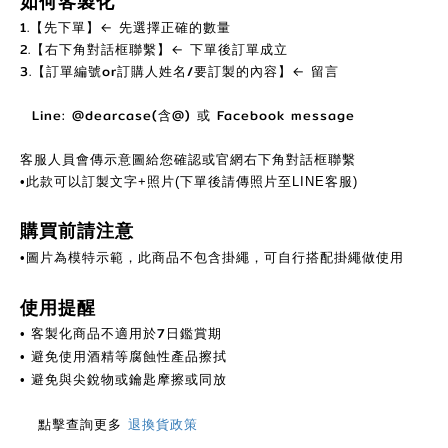
如何客製化
1.【先下單】← 先選擇正確的數量
2.【右下角對話框聯繫】← 下單後訂單成立
3.【訂單編號or訂購人姓名/要訂製的內容】← 留言
Line: @dearcase(含@) 或 Facebook message
客服人員會傳示意圖給您確認或官網右下角對話框聯繫
•此款可以訂製文字+照片(下單後請傳照片至LINE客服)
購買前請注意
•圖片為模特示範，此商品不包含掛繩，可自行搭配掛繩做使用
使用提醒
客製化商品不適用於7日鑑賞期
•
避免使用酒精等腐蝕性產品擦拭
•
避免與尖銳物或鑰匙摩擦或同放
•
點擊查詢更多
退換貨政策