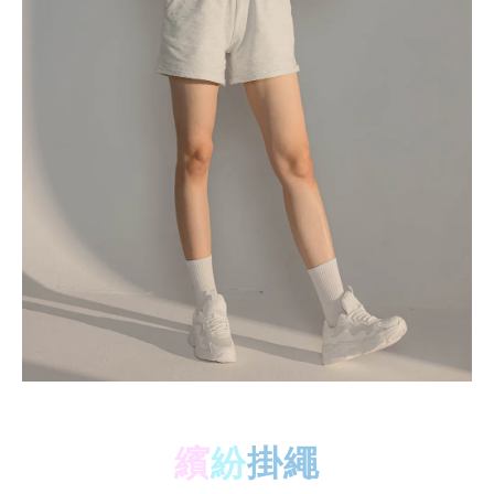
繽
紛
掛繩