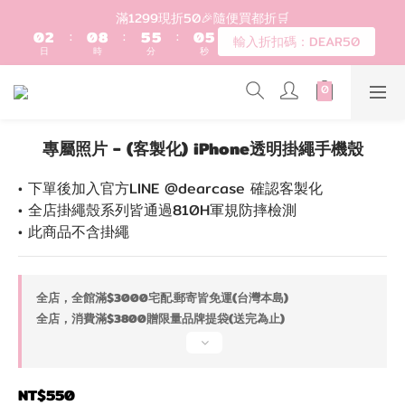
0
2
:
0
8
:
5
5
:
0
3
登入會員滿$1200超取免運 - 輸入折扣碼：DEAR20
輸入折扣碼：DEAR50
日
時
分
秒
1
7
4
4
2
0
6
3
3
1
5
2
2
0
歡迎首購!滿1000全館95折! 新客領卷去~
4
1
1
3
0
0
2
登入會員滿$1200超取免運 - 輸入折扣碼：DEAR20
專屬照片 - (客製化) iPhone透明掛繩手機殼
1
0
• 下單後加入官方LINE @dearcase 確認客製化
• 全店掛繩殼系列皆通過810H軍規防摔檢測
• 此商品不含掛繩
全店，全館滿$3000宅配.郵寄皆免運(台灣本島)
全店，消費滿$3800贈限量品牌提袋(送完為止)
NT$550