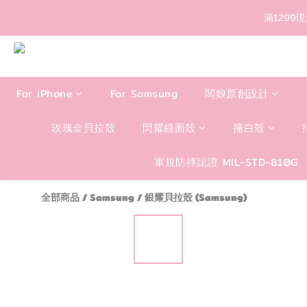
For iPhone
For Samsung
闆娘原創設計
玫瑰金貝拉殼
閃耀鏡面殼
撞白殼
軍規防摔認證 MIL-STD-810G
全部商品
/
Samsung
/
銀耀貝拉殼 (Samsung)