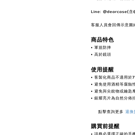
Line: @dearcase(
客服人員會回傳示意圖
商品特色
• 軍規防摔
• 高於鏡頭
使用提醒
客製化商品不適用於
•
避免使用酒精等腐蝕
•
避免與尖銳物或鑰匙
•
亮片為自然分佈
• 銀耀
點擊查詢更多
退換
購買前提醒
• 請務必選擇正確的手