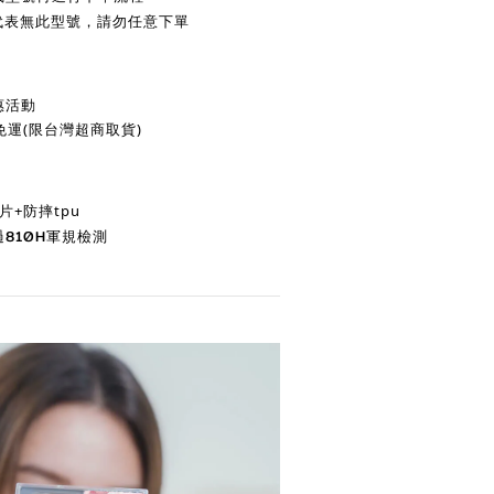
表無此型號，請勿任意下單
惠活動
享免運(限台灣超商取貨)
+防摔tpu
810H軍規檢測