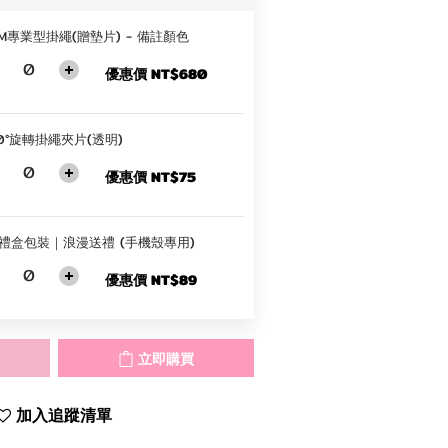
M專業型掛繩(贈墊片) - 備註顏色
優惠價 NT$680
0°旋轉掛繩夾片(透明)
優惠價 NT$75
+ 禮盒包裝｜浪漫送禮 (手機殼專用)
優惠價 NT$89
立即購買
加入追蹤清單