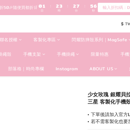
0
1
0
5
3
3
登入會員滿$1200超取免運 - 輸入折扣碼：DEAR20
歡迎首購!滿1000全館95折! 新客領卷去~
0
4
2
2
3
1
1
登入會員滿$1200超取免運 - 輸入折扣碼：DEAR20
2
0
0
$
T
1
0
聯名授權
客製化專區
閃耀防摔殼系列｜MagSafe
掛繩殼
手機支架
手機掛繩
限量特惠
手機
部落格｜時尚專欄
Instagram
ABOUT US
少女玫瑰 銀耀貝拉殼 
三星 客製化手機
• 下單後請加入官方LI
• 若不需客製化也要加