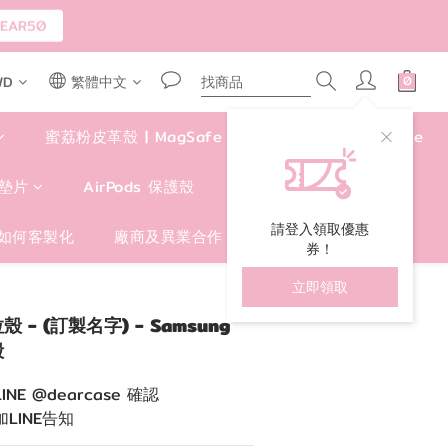
WD
繁體中文
蜜荔粉皮革殼 | MagSafe
四角好掛殼 | MagSafe
墊片
AirPods 保護殼
包包/手提袋/卡套
請登入領取優惠
如何客製化
廠商及異業合作
券！
立即領取
立即購買
- (訂製名字) - Samsung
殼
NE @dearcase 確認
LINE告知