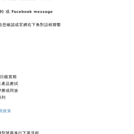
含@) 或 Facebook message
給您確認或官網右下角對話框聯繫
7日鑑賞期
性產品擦拭
摩擦或同放
排列
貨政策
機型號再進行下單流程