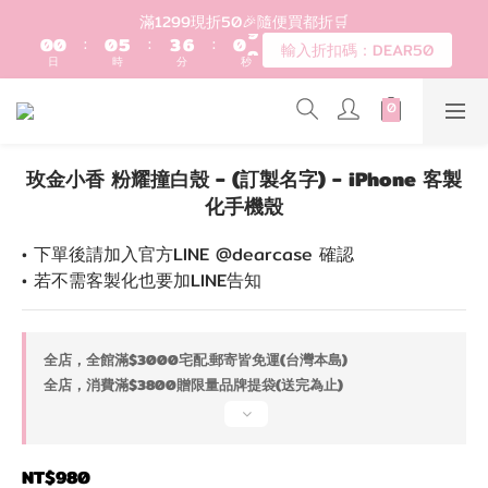
9
1
1
1
6
4
7
1
登入會員滿$1200超取免運 - 輸入折扣碼：DEAR20
滿1299現折50🎉隨便買都折🛒
8
0
0
:
0
5
:
3
6
:
0
輸入折扣碼：DEAR50
7
日
時
分
秒
4
2
5
6
3
1
4
5
2
0
3
歡迎首購!滿1000全館95折! 新客領卷去~
4
1
2
3
0
1
玫金小香 粉耀撞白殼 - (訂製名字) - iPhone 客製
2
0
登入會員滿$1200超取免運 - 輸入折扣碼：DEAR20
化手機殼
1
0
• 下單後請加入官方LINE @dearcase 確認
• 若不需客製化也要加LINE告知
全店，全館滿$3000宅配.郵寄皆免運(台灣本島)
全店，消費滿$3800贈限量品牌提袋(送完為止)
NT$980