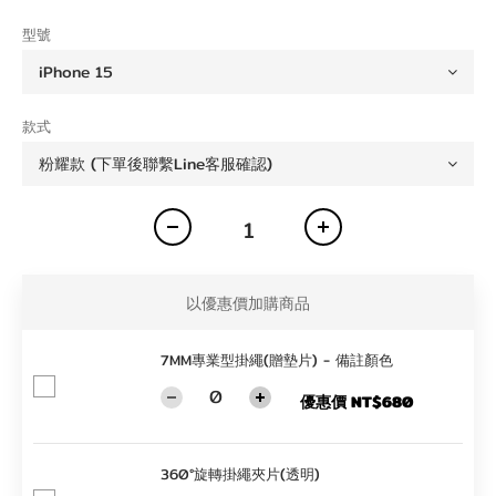
型號
款式
以優惠價加購商品
7MM專業型掛繩(贈墊片) - 備註顏色
優惠價 NT$680
360°旋轉掛繩夾片(透明)