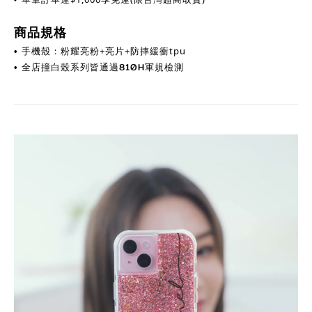
商品規格
手機殼：粉耀亮粉+亮片+防摔緩衝tpu
•
全店撞白殼系列皆通過810H軍規檢測
•