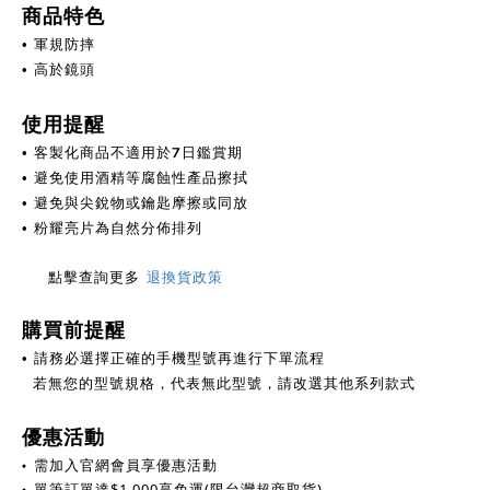
商品特色
• 軍規防摔
• 高於鏡頭
使用提醒
客製化商品不適用於7日鑑賞期
•
避免使用酒精等腐蝕性產品擦拭
•
避免與尖銳物或鑰匙摩擦或同放
•
亮片為自然分佈排列
• 粉耀
點擊查詢更多
退換貨政策
購買前提醒
• 請務必選擇正確的手機型號再進行下單流程
若無您的型號規格，代表無此型號，請改選其他系列款式
優惠活動
•
需加入官網會員享優惠活動
•
單筆訂單達
$
1,000享免運(限台灣超商取貨)