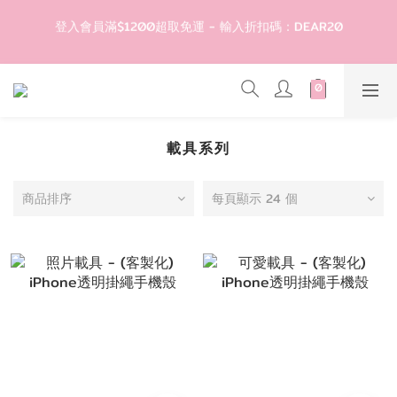
4
6
4
9
4
4
9
7
登入會員滿$1200超取免運 - 輸入折扣碼：DEAR20
登入會員滿$1200超取免運 - 輸入折扣碼：DEAR20
3
5
3
8
3
3
8
6
2
4
2
7
2
2
7
5
1
3
1
6
1
1
6
4
滿1299現折50🎉隨便買都折🛒
0
2
:
0
5
:
0
0
:
5
3
輸入折扣碼：DEAR50
日
時
分
秒
1
4
4
2
0
3
3
1
2
2
0
歡迎首購!滿1000全館95折! 新客領卷去~
載具系列
1
1
0
0
商品排序
每頁顯示 24 個
登入會員滿$1200超取免運 - 輸入折扣碼：DEAR20