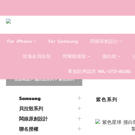
滿1299
For iPhone
For Samsung
闆娘原創設計
玫瑰金貝拉殼
閃耀鏡面殼
撞白殼
軍規防摔認證 MIL-STD-810G
全部商品
/
撞白殼系列
/
紫色系列
Samsung
紫色系列
貝拉殼系列
闆娘原創設計
聯名授權