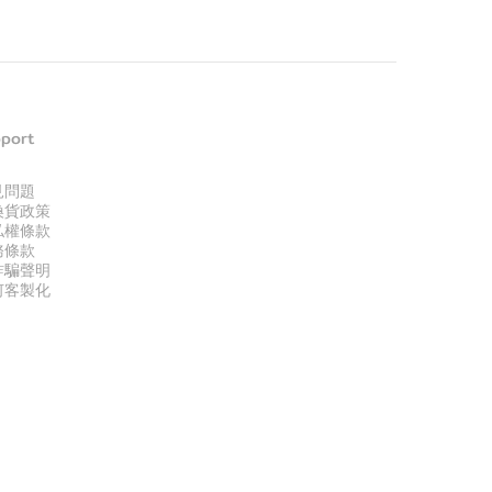
port
見問題
換貨政策
私權條款
務條款
詐騙聲明
何客製化