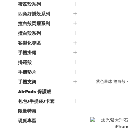
蜜荔殼系列
四角好掛殼系列
撞白殼閃耀系列
撞白殼系列
客製化專區
手機掛繩
掛繩殼
手機墊片
紫色星球 撞白殼 - (訂製名
手機支架
AirPods 保護殼
包包/手提袋/卡套
限量特惠
現貨專區