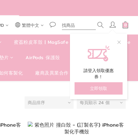
AR50
WD
繁體中文
蜜荔粉皮革殼 | MagSafe
四角好掛殼 | MagSafe
墊片
AirPods 保護殼
包包/手提袋/卡套
請登入領取優惠
如何客製化
廠商及異業合作
券！
立即領取
商品排序
每頁顯示 24 個