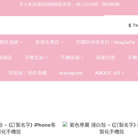
1
2
1
7
1
6
5
1
登入會員滿$1200超取免運 - 輸入折扣碼：DEAR20
0
1
:
0
6
:
0
5
:
4
0
現折50🎉隨便買都折🛒
輸入折扣碼：DE
日
時
分
秒
0
5
4
3
4
3
2
$
T
歡迎首購!滿1000全館95折! 新客領卷去~
3
2
1
2
1
0
聯名授權
客製化專區
閃耀防摔殼系列｜MagSafe
登入會員滿$1200超取免運 - 輸入折扣碼：DEAR20
1
0
0
掛繩殼
手機支架
手機掛繩
限量特惠
手機
部落格｜時尚專欄
Instagram
ABOUT US