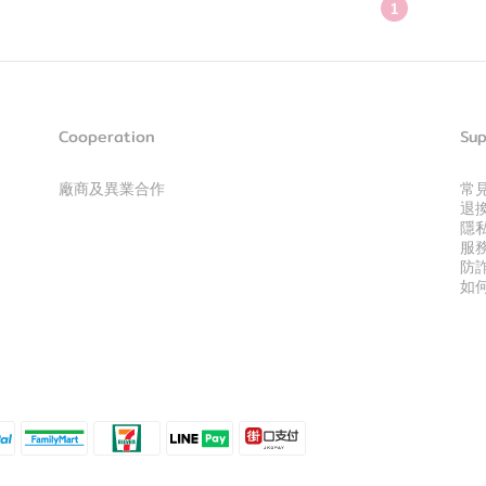
1
Cooperation
Sup
廠商及異業合作
常
退
隱
服
防
如