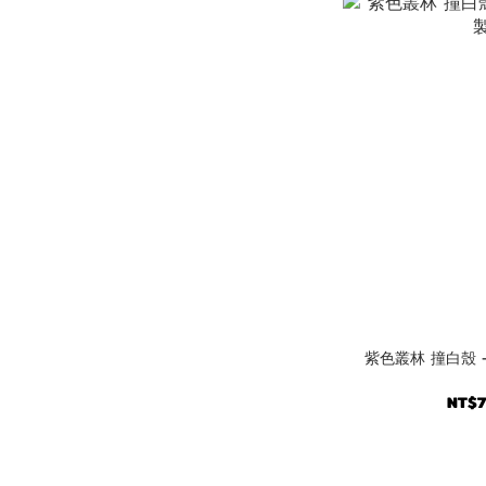
紫色叢林 撞白殼 - (訂製名
NT$7