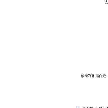
紫康乃馨 撞白殼 - (訂製名