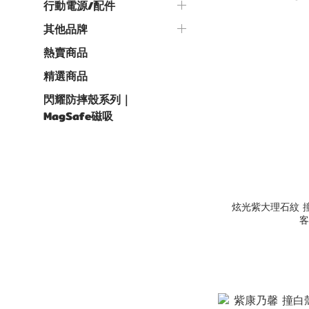
行動電源/配件
其他品牌
熱賣商品
精選商品
閃耀防摔殼系列｜
MagSafe磁吸
炫光紫大理石紋 撞白殼 
客